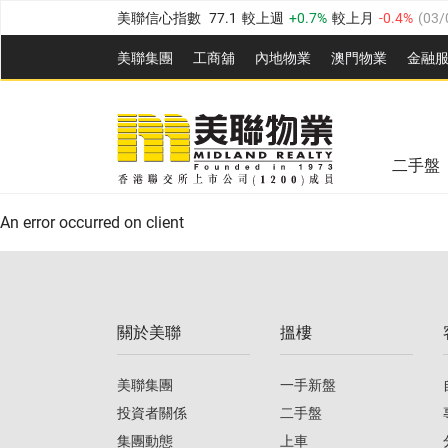
美聯信心指數
77.1
較上週
0.7%
較上月
-0.4%
(
03/
全港樓價指數
149.1
較上週
0%
較上月
0.4%
(
03/0
美聯集團
工商舖
內地物業
澳門物業
金融
港島樓價指數
157.4
較上週
-0.3%
較上月
-0.8%
(
03
美聯信心指數
77.1
較上週
0.7%
較上月
-0.4%
(
03/
九龍樓價指數
156.4
較上週
-0.1%
較上月
0.3%
(
03
全港樓價指數
149.1
較上週
0%
較上月
0.4%
(
03/0
新界樓價指數
134.8
較上週
0.1%
較上月
0.9%
(
0
二手盤
美聯信心指數
77.1
較上週
0.7%
較上月
-0.4%
(
03/
港島樓價指數
157.4
較上週
-0.3%
較上月
-0.8%
(
03
An error occurred on client
九龍樓價指數
156.4
較上週
-0.1%
較上月
0.3%
(
03
新界樓價指數
134.8
較上週
0.1%
較上月
0.9%
(
0
關於美聯
搵樓
美聯信心指數
77.1
較上週
0.7%
較上月
-0.4%
(
03/
美聯集團
一手新盤
投資者關係
二手盤
集團動態
上車