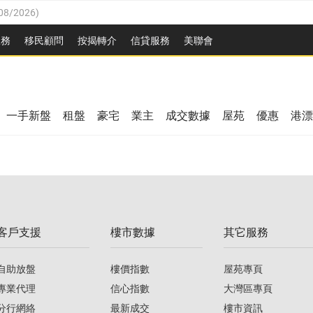
08/2026
)
8/2026
)
服務
移民顧問
按揭轉介
信貸服務
美聯會
/08/2026
)
08/2026
)
/08/2026
)
8/2026
)
3/08/2026
)
一手新盤
租盤
豪宅
業主
成交數據
屋苑
優惠
港漂
08/2026
)
/08/2026
)
/08/2026
)
3/08/2026
)
客戶支援
樓市數據
其它服務
08/2026
)
自助放盤
樓價指數
屋苑專頁
專業代理
信心指數
大灣區專頁
分行網絡
最新成交
樓市資訊