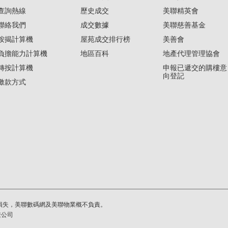
查詢熱線
歷史成交
美聯精英會
聯絡我們
成交數據
美聯慈善基金
按揭計算機
屋苑成交排行榜
美善會
負擔能力計算機
地區百科
地產代理管理協會
轉按計算機
申報已遞交的購樓意
向登記
繳款方式
損失，美聯數碼網及美聯物業概不負責。
繫公司