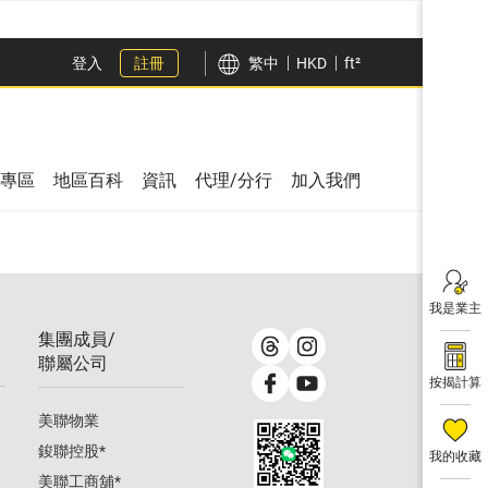
登入
註冊
繁中
HKD
ft²
專區
地區百科
資訊
代理/分行
加入我們
我是業主
集團成員/
聯屬公司
按揭計算
美聯物業
鋑聯控股
*
我的收藏
美聯工商舖
*