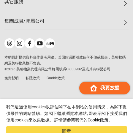
其它服務
美聯豪宅
查詢熱線
信心指數
獨家樓盤
聯絡我們
最新成交
屋苑專頁
租盤
集團成員/聯屬公司
按揭計算機
歷史成交
大灣區專頁
居屋專頁
負擔能力計算機
成交數據
樓市資訊
買賣流程
美聯物業
轉按計算機
屋苑成交排行榜
美聯精英會
鋑聯控股
*
繳款方式
地區百科
美聯慈善基金
美聯工商舖
*
本網頁所提供資料僅作參考用途。若因錯漏而引致任何不便或損失，美聯數碼
美善會
美聯中國
網及美聯物業概不負責。
地產代理管理協會
©
2026
美聯物業代理有限公司牌照號碼C-000982及或其有聯繫公司
美聯澳門
申報已遞交的購樓意向登記
免責聲明
私隱政策
Cookie政策
美聯金融集團
我要放盤
美聯移民顧問
美聯升學顧問
美聯測量師行
我們透過使用cookies以評估閣下在本網站的使用情況，為閣下提
香港置業
供最佳的網站體驗。如閣下繼續瀏覽本網站, 即表示閣下接受我們
使用cookies來收集數據。 詳情請參閱我們的
Cookie政策
。
經絡按揭
美聯會
同意