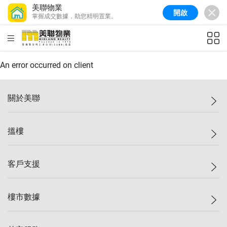
美聯物業
開啟
掌握成交數據，助您精明置業。
美聯信心指數
77.1
較上週
0.7%
較上月
-0.4%
(
03/08/2026
)
HKD
ft²
全港樓價指數
149.1
較上週
0%
較上月
0.4%
(
03/08/2026
)
An error occurred on client
港島樓價指數
157.4
較上週
-0.3%
較上月
-0.8%
(
03/08/2026
)
關於美聯
九龍樓價指數
156.4
較上週
-0.1%
較上月
0.3%
(
03/08/2026
)
美聯集團
搵樓
新界樓價指數
134.8
較上週
0.1%
較上月
0.9%
(
03/08/2026
)
投資者關係
美聯信心指數
77.1
較上週
0.7%
較上月
-0.4%
(
03/08/2026
)
集團動態
一手新盤
客戶支援
人才招募
二手盤
網站地圖
上車
自助放盤
樓市數據
減價
專業代理
低水
分行網絡
樓價指數