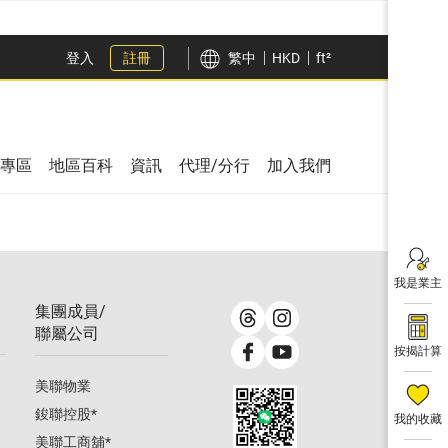
登入
註冊
繁中
HKD
ft²
專區
地區百科
資訊
代理/分行
加入我們
我是業主
集團成員/
聯屬公司
按揭計算
美聯物業
鋑聯控股
*
我的收藏
美聯工商舖
*