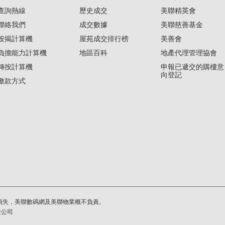
查詢熱線
歷史成交
美聯精英會
聯絡我們
成交數據
美聯慈善基金
按揭計算機
屋苑成交排行榜
美善會
負擔能力計算機
地區百科
地產代理管理協會
轉按計算機
申報已遞交的購樓意
向登記
繳款方式
損失，美聯數碼網及美聯物業概不負責。
繫公司