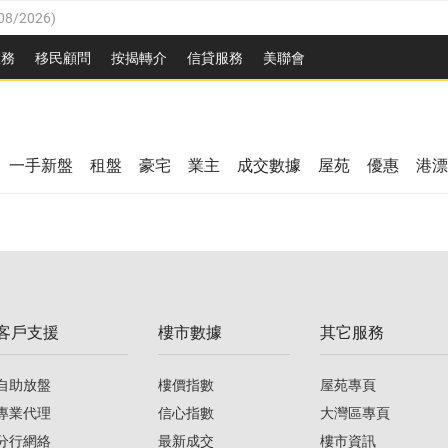
08/2026
)
8/2026
)
服務
移民顧問
按揭轉介
信貸服務
美聯會
/08/2026
)
08/2026
)
/08/2026
)
8/2026
)
3/08/2026
)
一手新盤
租盤
豪宅
業主
成交數據
屋苑
優惠
港漂
08/2026
)
/08/2026
)
/08/2026
)
3/08/2026
)
客戶支援
樓市數據
其它服務
08/2026
)
自助放盤
樓價指數
屋苑專頁
專業代理
信心指數
大灣區專頁
分行網絡
最新成交
樓市資訊