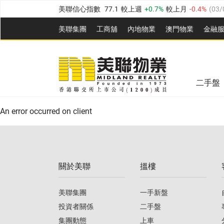
美聯信心指數
77.1
較上週
0.7%
較上月
-0.4%
(
03/
全港樓價指數
149.1
較上週
0%
較上月
0.4%
(
03/0
美聯集團
工商舖
內地物業
澳門物業
金融
港島樓價指數
157.4
較上週
-0.3%
較上月
-0.8%
(
03
美聯信心指數
77.1
較上週
0.7%
較上月
-0.4%
(
03/
九龍樓價指數
156.4
較上週
-0.1%
較上月
0.3%
(
03
全港樓價指數
149.1
較上週
0%
較上月
0.4%
(
03/0
新界樓價指數
134.8
較上週
0.1%
較上月
0.9%
(
0
二手盤
美聯信心指數
77.1
較上週
0.7%
較上月
-0.4%
(
03/
港島樓價指數
157.4
較上週
-0.3%
較上月
-0.8%
(
03
An error occurred on client
九龍樓價指數
156.4
較上週
-0.1%
較上月
0.3%
(
03
新界樓價指數
134.8
較上週
0.1%
較上月
0.9%
(
0
關於美聯
搵樓
美聯信心指數
77.1
較上週
0.7%
較上月
-0.4%
(
03/
美聯集團
一手新盤
投資者關係
二手盤
集團動態
上車