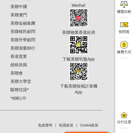
Wechat
美聯中國
樓盤比較
美聯澳門
美聯金融集團
美聯移民顧問
快閃賞
美聯物業香港好房
美聯升學顧問
美聯測量師行
繳費方式
香港置業
下載美聯筍盤App
經絡按揭
美聯會
美聯大學堂
下載美聯按揭計算機
駿聯信貸
*
App
*相關公司
分行位置
免責聲明
私隱政策
Cookie政策