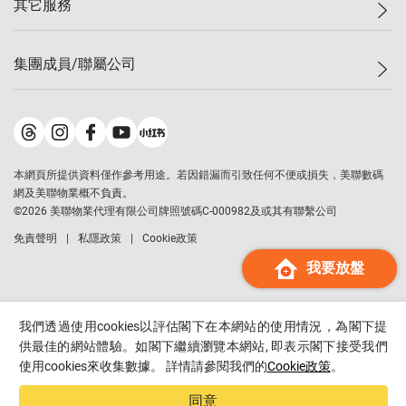
其它服務
美聯豪宅
查詢熱線
信心指數
獨家樓盤
聯絡我們
最新成交
屋苑專頁
租盤
集團成員/聯屬公司
按揭計算機
歷史成交
大灣區專頁
居屋專頁
負擔能力計算機
成交數據
樓市資訊
買賣流程
美聯物業
轉按計算機
屋苑成交排行榜
美聯精英會
鋑聯控股
*
繳款方式
地區百科
美聯慈善基金
美聯工商舖
*
本網頁所提供資料僅作參考用途。若因錯漏而引致任何不便或損失，美聯數碼
美善會
美聯中國
網及美聯物業概不負責。
地產代理管理協會
©
2026
美聯物業代理有限公司牌照號碼C-000982及或其有聯繫公司
美聯澳門
申報已遞交的購樓意向登記
免責聲明
私隱政策
Cookie政策
美聯金融集團
我要放盤
美聯移民顧問
美聯升學顧問
美聯測量師行
我們透過使用cookies以評估閣下在本網站的使用情況，為閣下提
香港置業
供最佳的網站體驗。如閣下繼續瀏覽本網站, 即表示閣下接受我們
使用cookies來收集數據。 詳情請參閱我們的
Cookie政策
。
經絡按揭
美聯會
同意