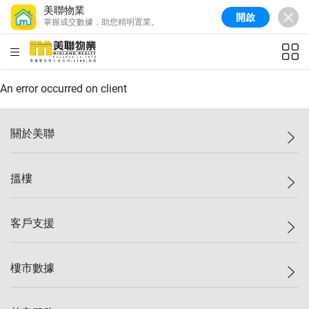
美聯物業
開啟
掌握成交數據，助您精明置業。
美聯信心指數
77.1
較上週
0.7%
較上月
-0.4%
(
03/08/2026
)
HKD
ft²
全港樓價指數
149.1
較上週
0%
較上月
0.4%
(
03/08/2026
)
An error occurred on client
港島樓價指數
157.4
較上週
-0.3%
較上月
-0.8%
(
03/08/2026
)
關於美聯
九龍樓價指數
156.4
較上週
-0.1%
較上月
0.3%
(
03/08/2026
)
美聯集團
搵樓
新界樓價指數
134.8
較上週
0.1%
較上月
0.9%
(
03/08/2026
)
投資者關係
美聯信心指數
77.1
較上週
0.7%
較上月
-0.4%
(
03/08/2026
)
集團動態
一手新盤
客戶支援
人才招募
二手盤
網站地圖
上車
自助放盤
樓市數據
減價
專業代理
低水
分行網絡
樓價指數