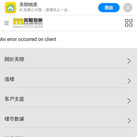
美聯物業
開啟
AI 推薦心水盤，搵樓快人一步。
美聯信心指數
77.1
較上週
0.7%
較上月
-0.4%
(
03/08/2026
)
HKD
ft²
全港樓價指數
149.1
較上週
0%
較上月
0.4%
(
03/08/2026
)
An error occurred on client
港島樓價指數
157.4
較上週
-0.3%
較上月
-0.8%
(
03/08/2026
)
關於美聯
九龍樓價指數
156.4
較上週
-0.1%
較上月
0.3%
(
03/08/2026
)
美聯集團
搵樓
新界樓價指數
134.8
較上週
0.1%
較上月
0.9%
(
03/08/2026
)
投資者關係
美聯信心指數
77.1
較上週
0.7%
較上月
-0.4%
(
03/08/2026
)
集團動態
一手新盤
客戶支援
人才招募
二手盤
網站地圖
上車
自助放盤
樓市數據
減價
專業代理
低水
分行網絡
樓價指數