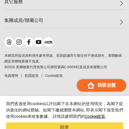
其它服務
美聯豪宅
查詢熱線
信心指數
獨家樓盤
聯絡我們
最新成交
屋苑專頁
租盤
集團成員/聯屬公司
按揭計算機
歷史成交
大灣區專頁
居屋專頁
負擔能力計算機
成交數據
樓市資訊
買賣流程
美聯物業
轉按計算機
屋苑成交排行榜
美聯精英會
鋑聯控股
*
繳款方式
地區百科
美聯慈善基金
美聯工商舖
*
本網頁所提供資料僅作參考用途。若因錯漏而引致任何不便或損失，美聯數碼
美善會
美聯中國
網及美聯物業概不負責。
地產代理管理協會
©
2026
美聯物業代理有限公司牌照號碼C-000982及或其有聯繫公司
美聯澳門
申報已遞交的購樓意向登記
免責聲明
私隱政策
Cookie政策
美聯金融集團
我要放盤
美聯移民顧問
美聯升學顧問
美聯測量師行
我們透過使用cookies以評估閣下在本網站的使用情況，為閣下提
香港置業
供最佳的網站體驗。如閣下繼續瀏覽本網站, 即表示閣下接受我們
使用cookies來收集數據。 詳情請參閱我們的
Cookie政策
。
經絡按揭
美聯會
同意