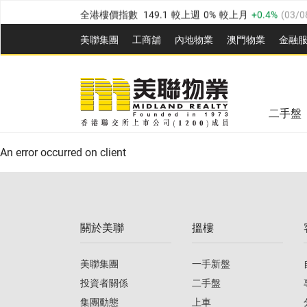
全港樓價指數
149.1
較上週
0%
較上月
0.4%
(
03/0
港島樓價指數
157.4
較上週
-0.3%
較上月
-0.8%
(
03
美聯集團
工商舖
內地物業
澳門物業
金融
九龍樓價指數
156.4
較上週
-0.1%
較上月
0.3%
(
03
美聯信心指數
77.1
較上週
0.7%
較上月
-0.4%
(
03/
新界樓價指數
134.8
較上週
0.1%
較上月
0.9%
(
0
全港樓價指數
149.1
較上週
0%
較上月
0.4%
(
03/0
美聯信心指數
77.1
較上週
0.7%
較上月
-0.4%
(
03/
二手盤
港島樓價指數
157.4
較上週
-0.3%
較上月
-0.8%
(
03
An error occurred on client
九龍樓價指數
156.4
較上週
-0.1%
較上月
0.3%
(
03
新界樓價指數
134.8
較上週
0.1%
較上月
0.9%
(
0
關於美聯
搵樓
美聯信心指數
77.1
較上週
0.7%
較上月
-0.4%
(
03/
美聯集團
一手新盤
投資者關係
二手盤
集團動態
上車