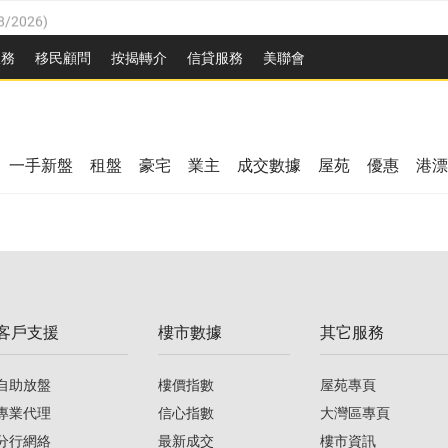
8/2026
)
/08/2026
)
服務
移民顧問
按揭轉介
信貸服務
美聯會
/08/2026
)
08/2026
)
3/08/2026
)
8/2026
)
08/2026
)
一手新盤
租盤
豪宅
業主
成交數據
屋苑
優惠
港漂
/08/2026
)
/08/2026
)
3/08/2026
)
客戶支援
樓市數據
其它服務
08/2026
)
自助放盤
樓價指數
屋苑專頁
專業代理
信心指數
大灣區專頁
分行網絡
最新成交
樓市資訊