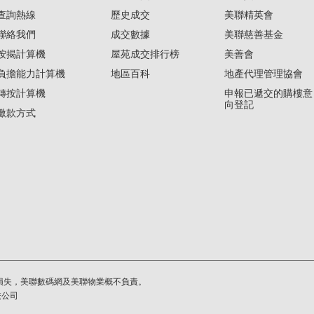
查詢熱線
歷史成交
美聯精英會
聯絡我們
成交數據
美聯慈善基金
按揭計算機
屋苑成交排行榜
美善會
負擔能力計算機
地區百科
地產代理管理協會
轉按計算機
申報已遞交的購樓意
向登記
繳款方式
損失，美聯數碼網及美聯物業概不負責。
繫公司