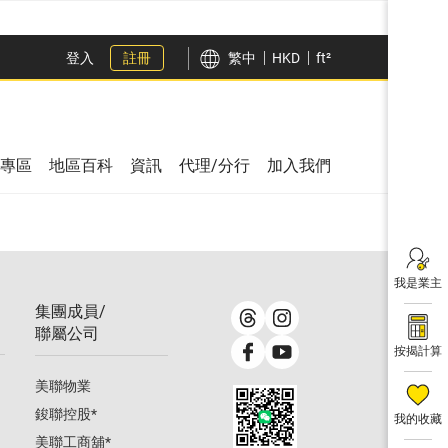
登入
註冊
繁中
HKD
ft²
專區
地區百科
資訊
代理/分行
加入我們
我是業主
集團成員/
聯屬公司
按揭計算
美聯物業
鋑聯控股
*
我的收藏
美聯工商舖
*