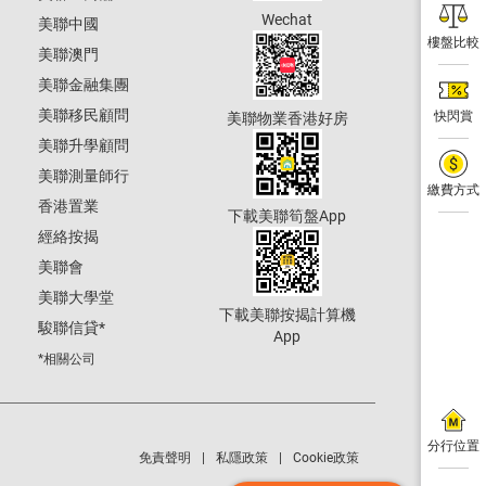
Wechat
美聯中國
樓盤比較
美聯澳門
美聯金融集團
美聯移民顧問
快閃賞
美聯物業香港好房
美聯升學顧問
美聯測量師行
繳費方式
香港置業
下載美聯筍盤App
經絡按揭
美聯會
美聯大學堂
下載美聯按揭計算機
駿聯信貸
*
App
*相關公司
分行位置
免責聲明
私隱政策
Cookie政策