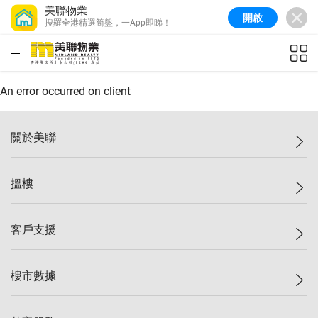
美聯物業
開啟
搜羅全港精選筍盤，一App即睇！
美聯信心指數
77.1
較上週
0.7%
較上月
-0.4%
(
03/08/2026
)
HKD
ft²
全港樓價指數
149.1
較上週
0%
較上月
0.4%
(
03/08/2026
)
An error occurred on client
港島樓價指數
157.4
較上週
-0.3%
較上月
-0.8%
(
03/08/2026
)
關於美聯
九龍樓價指數
156.4
較上週
-0.1%
較上月
0.3%
(
03/08/2026
)
美聯集團
搵樓
新界樓價指數
134.8
較上週
0.1%
較上月
0.9%
(
03/08/2026
)
投資者關係
美聯信心指數
77.1
較上週
0.7%
較上月
-0.4%
(
03/08/2026
)
集團動態
一手新盤
客戶支援
人才招募
二手盤
網站地圖
上車
自助放盤
樓市數據
減價
專業代理
低水
分行網絡
樓價指數