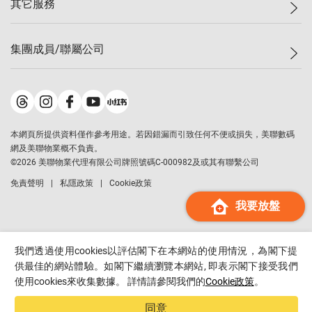
其它服務
美聯豪宅
查詢熱線
信心指數
獨家樓盤
聯絡我們
最新成交
屋苑專頁
租盤
集團成員/聯屬公司
按揭計算機
歷史成交
大灣區專頁
居屋專頁
負擔能力計算機
成交數據
樓市資訊
買賣流程
美聯物業
轉按計算機
屋苑成交排行榜
美聯精英會
鋑聯控股
*
繳款方式
地區百科
美聯慈善基金
美聯工商舖
*
本網頁所提供資料僅作參考用途。若因錯漏而引致任何不便或損失，美聯數碼
美善會
美聯中國
網及美聯物業概不負責。
地產代理管理協會
©
2026
美聯物業代理有限公司牌照號碼C-000982及或其有聯繫公司
美聯澳門
申報已遞交的購樓意向登記
免責聲明
私隱政策
Cookie政策
美聯金融集團
我要放盤
美聯移民顧問
美聯升學顧問
美聯測量師行
我們透過使用cookies以評估閣下在本網站的使用情況，為閣下提
香港置業
供最佳的網站體驗。如閣下繼續瀏覽本網站, 即表示閣下接受我們
使用cookies來收集數據。 詳情請參閱我們的
Cookie政策
。
經絡按揭
美聯會
同意