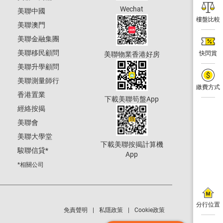
Wechat
美聯中國
樓盤比較
美聯澳門
美聯金融集團
美聯移民顧問
快閃賞
美聯物業香港好房
美聯升學顧問
美聯測量師行
繳費方式
香港置業
下載美聯筍盤App
經絡按揭
美聯會
美聯大學堂
下載美聯按揭計算機
駿聯信貸
*
App
*相關公司
分行位置
免責聲明
私隱政策
Cookie政策