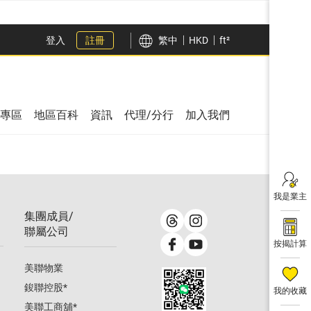
登入
註冊
繁中
HKD
ft²
專區
地區百科
資訊
代理/分行
加入我們
我是業主
集團成員/
聯屬公司
按揭計算
美聯物業
鋑聯控股
*
我的收藏
美聯工商舖
*