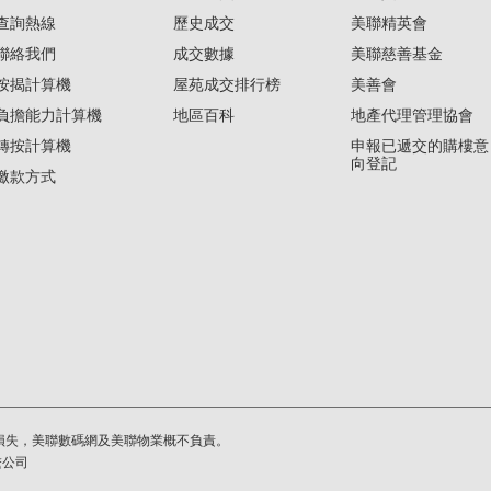
查詢熱線
歷史成交
美聯精英會
聯絡我們
成交數據
美聯慈善基金
按揭計算機
屋苑成交排行榜
美善會
負擔能力計算機
地區百科
地產代理管理協會
轉按計算機
申報已遞交的購樓意
向登記
繳款方式
損失，美聯數碼網及美聯物業概不負責。
繫公司