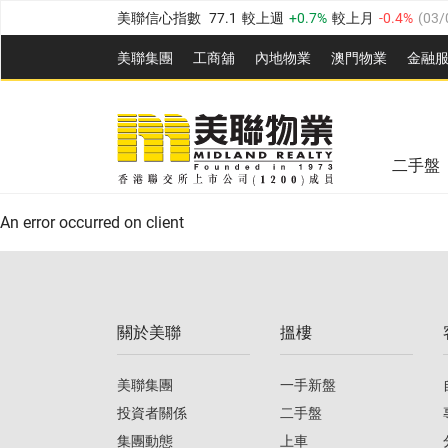
美聯信心指數
77.1
較上週
0.7%
較上月
-0.4%
(
03/
全港樓價指數
149.1
較上週
0%
較上月
0.4%
(
03/0
美聯集團
工商舖
內地物業
澳門物業
金融
港島樓價指數
157.4
較上週
-0.3%
較上月
-0.8%
(
03
美聯信心指數
77.1
較上週
0.7%
較上月
-0.4%
(
03/
九龍樓價指數
156.4
較上週
-0.1%
較上月
0.3%
(
03
全港樓價指數
149.1
較上週
0%
較上月
0.4%
(
03/0
新界樓價指數
134.8
較上週
0.1%
較上月
0.9%
(
0
二手盤
美聯信心指數
77.1
較上週
0.7%
較上月
-0.4%
(
03/
港島樓價指數
157.4
較上週
-0.3%
較上月
-0.8%
(
03
An error occurred on client
九龍樓價指數
156.4
較上週
-0.1%
較上月
0.3%
(
03
新界樓價指數
134.8
較上週
0.1%
較上月
0.9%
(
0
關於美聯
搵樓
美聯信心指數
77.1
較上週
0.7%
較上月
-0.4%
(
03/
美聯集團
一手新盤
投資者關係
二手盤
集團動態
上車