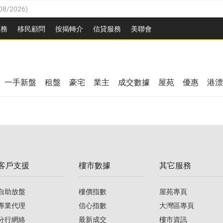
08/2026
)
8/2026
)
服務
移民顧問
按揭轉介
信貸服務
美聯會
/08/2026
)
08/2026
)
/08/2026
)
8/2026
)
3/08/2026
)
一手新盤
租盤
豪宅
業主
成交數據
屋苑
優惠
港漂
08/2026
)
/08/2026
)
/08/2026
)
3/08/2026
)
客戶支援
樓市數據
其它服務
08/2026
)
自助放盤
樓價指數
屋苑專頁
專業代理
信心指數
大灣區專頁
分行網絡
最新成交
樓市資訊