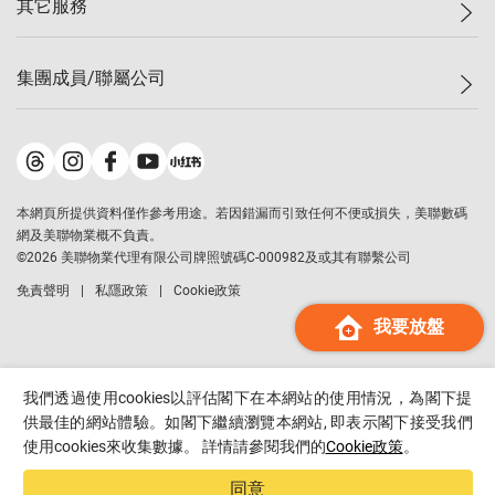
其它服務
美聯豪宅
查詢熱線
信心指數
獨家樓盤
聯絡我們
最新成交
屋苑專頁
租盤
集團成員/聯屬公司
按揭計算機
歷史成交
大灣區專頁
居屋專頁
負擔能力計算機
成交數據
樓市資訊
買賣流程
美聯物業
轉按計算機
屋苑成交排行榜
美聯精英會
鋑聯控股
*
繳款方式
地區百科
美聯慈善基金
美聯工商舖
*
本網頁所提供資料僅作參考用途。若因錯漏而引致任何不便或損失，美聯數碼
美善會
美聯中國
網及美聯物業概不負責。
地產代理管理協會
©
2026
美聯物業代理有限公司牌照號碼C-000982及或其有聯繫公司
美聯澳門
申報已遞交的購樓意向登記
免責聲明
私隱政策
Cookie政策
美聯金融集團
我要放盤
美聯移民顧問
美聯升學顧問
美聯測量師行
我們透過使用cookies以評估閣下在本網站的使用情況，為閣下提
香港置業
供最佳的網站體驗。如閣下繼續瀏覽本網站, 即表示閣下接受我們
使用cookies來收集數據。 詳情請參閱我們的
Cookie政策
。
經絡按揭
美聯會
同意