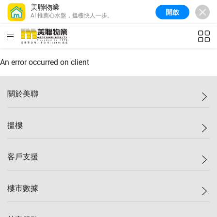
美聯物業
開啟
AI 推薦心水盤，搵樓快人一步。
美聯信心指數
77.1
較上週
0.7%
較上月
-0.4%
(
03/08/2026
)
HKD
ft²
全港樓價指數
149.1
較上週
0%
較上月
0.4%
(
03/08/2026
)
An error occurred on client
港島樓價指數
157.4
較上週
-0.3%
較上月
-0.8%
(
03/08/2026
)
關於美聯
九龍樓價指數
156.4
較上週
-0.1%
較上月
0.3%
(
03/08/2026
)
美聯集團
搵樓
新界樓價指數
134.8
較上週
0.1%
較上月
0.9%
(
03/08/2026
)
投資者關係
美聯信心指數
77.1
較上週
0.7%
較上月
-0.4%
(
03/08/2026
)
集團動態
一手新盤
客戶支援
人才招募
二手盤
網站地圖
上車
自助放盤
樓市數據
減價
專業代理
低水
分行網絡
樓價指數