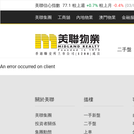
美聯信心指數
77.1
較上週
0.7%
較上月
-0.4%
(
03/
全港樓價指數
149.1
較上週
0%
較上月
0.4%
(
03/0
美聯集團
工商舖
內地物業
澳門物業
金融
港島樓價指數
157.4
較上週
-0.3%
較上月
-0.8%
(
03
美聯信心指數
77.1
較上週
0.7%
較上月
-0.4%
(
03/
九龍樓價指數
156.4
較上週
-0.1%
較上月
0.3%
(
03
全港樓價指數
149.1
較上週
0%
較上月
0.4%
(
03/0
新界樓價指數
134.8
較上週
0.1%
較上月
0.9%
(
0
二手盤
美聯信心指數
77.1
較上週
0.7%
較上月
-0.4%
(
03/
港島樓價指數
157.4
較上週
-0.3%
較上月
-0.8%
(
03
An error occurred on client
九龍樓價指數
156.4
較上週
-0.1%
較上月
0.3%
(
03
新界樓價指數
134.8
較上週
0.1%
較上月
0.9%
(
0
關於美聯
搵樓
美聯信心指數
77.1
較上週
0.7%
較上月
-0.4%
(
03/
美聯集團
一手新盤
投資者關係
二手盤
集團動態
上車