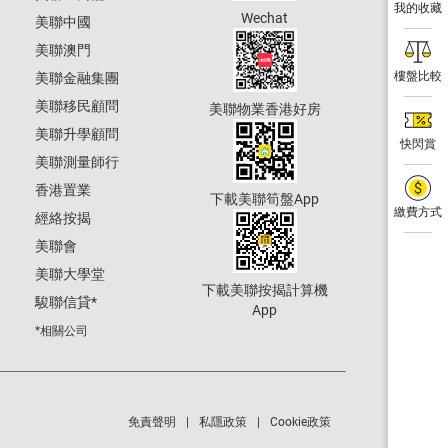
我的收藏
Wechat
美聯中國
美聯澳門
樓盤比較
美聯金融集團
美聯移民顧問
美聯物業香港好房
美聯升學顧問
快閃賞
美聯測量師行
香港置業
下載美聯筍盤App
繳費方式
經絡按揭
美聯會
美聯大學堂
下載美聯按揭計算機
駿聯信貸
*
App
*相關公司
免責聲明
私隱政策
Cookie政策