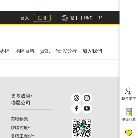
登入
註冊
繁中
HKD
ft²
專區
地區百科
資訊
代理/分行
加入我們
集團成員/
我是業主
聯屬公司
美聯物業
按揭計算
鋑聯控股
*
美聯工商舖
*