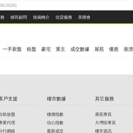
08/2026
)
8/2026
)
服務
移民顧問
按揭轉介
信貸服務
美聯會
/08/2026
)
08/2026
)
/08/2026
)
8/2026
)
3/08/2026
)
一手新盤
租盤
豪宅
業主
成交數據
屋苑
優惠
港漂
08/2026
)
/08/2026
)
/08/2026
)
3/08/2026
)
客戶支援
樓市數據
其它服務
08/2026
)
自助放盤
樓價指數
屋苑專頁
專業代理
信心指數
大灣區專頁
分行網絡
最新成交
樓市資訊