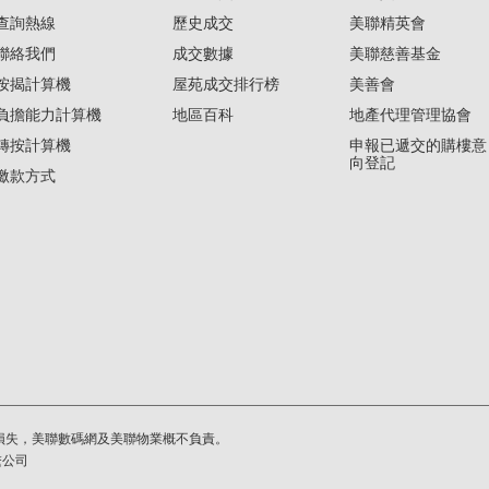
查詢熱線
歷史成交
美聯精英會
聯絡我們
成交數據
美聯慈善基金
按揭計算機
屋苑成交排行榜
美善會
負擔能力計算機
地區百科
地產代理管理協會
轉按計算機
申報已遞交的購樓意
向登記
繳款方式
損失，美聯數碼網及美聯物業概不負責。
繫公司