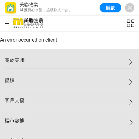
美聯物業
開啟
AI 推薦心水盤，搵樓快人一步。
美聯信心指數
77.1
較上週
0.7%
較上月
-0.4%
(
03/08/2026
)
HKD
ft²
全港樓價指數
149.1
較上週
0%
較上月
0.4%
(
03/08/2026
)
An error occurred on client
港島樓價指數
157.4
較上週
-0.3%
較上月
-0.8%
(
03/08/2026
)
關於美聯
九龍樓價指數
156.4
較上週
-0.1%
較上月
0.3%
(
03/08/2026
)
美聯集團
搵樓
新界樓價指數
134.8
較上週
0.1%
較上月
0.9%
(
03/08/2026
)
投資者關係
美聯信心指數
77.1
較上週
0.7%
較上月
-0.4%
(
03/08/2026
)
集團動態
一手新盤
客戶支援
人才招募
二手盤
網站地圖
上車
自助放盤
樓市數據
減價
專業代理
低水
分行網絡
樓價指數