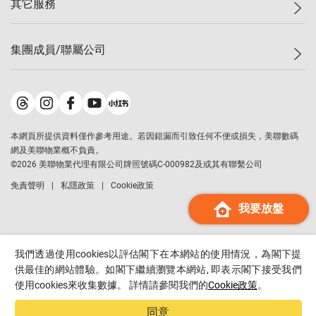
其它服務
美聯豪宅
查詢熱線
信心指數
獨家樓盤
聯絡我們
最新成交
屋苑專頁
租盤
集團成員/聯屬公司
按揭計算機
歷史成交
大灣區專頁
居屋專頁
負擔能力計算機
成交數據
樓市資訊
買賣流程
美聯物業
轉按計算機
屋苑成交排行榜
美聯精英會
鋑聯控股
*
繳款方式
地區百科
美聯慈善基金
美聯工商舖
*
本網頁所提供資料僅作參考用途。若因錯漏而引致任何不便或損失，美聯數碼
美善會
美聯中國
網及美聯物業概不負責。
地產代理管理協會
©
2026
美聯物業代理有限公司牌照號碼C-000982及或其有聯繫公司
美聯澳門
申報已遞交的購樓意向登記
免責聲明
私隱政策
Cookie政策
美聯金融集團
我要放盤
美聯移民顧問
美聯升學顧問
美聯測量師行
我們透過使用cookies以評估閣下在本網站的使用情況，為閣下提
香港置業
供最佳的網站體驗。如閣下繼續瀏覽本網站, 即表示閣下接受我們
使用cookies來收集數據。 詳情請參閱我們的
Cookie政策
。
經絡按揭
美聯會
同意