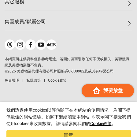
其它服務
美聯豪宅
查詢熱線
信心指數
獨家樓盤
聯絡我們
最新成交
屋苑專頁
租盤
集團成員/聯屬公司
按揭計算機
歷史成交
大灣區專頁
居屋專頁
負擔能力計算機
成交數據
樓市資訊
買賣流程
美聯物業
轉按計算機
屋苑成交排行榜
美聯精英會
鋑聯控股
*
繳款方式
地區百科
美聯慈善基金
美聯工商舖
*
本網頁所提供資料僅作參考用途。若因錯漏而引致任何不便或損失，美聯數碼
美善會
美聯中國
網及美聯物業概不負責。
地產代理管理協會
©
2026
美聯物業代理有限公司牌照號碼C-000982及或其有聯繫公司
美聯澳門
申報已遞交的購樓意向登記
免責聲明
私隱政策
Cookie政策
美聯金融集團
我要放盤
美聯移民顧問
美聯升學顧問
美聯測量師行
我們透過使用cookies以評估閣下在本網站的使用情況，為閣下提
香港置業
供最佳的網站體驗。如閣下繼續瀏覽本網站, 即表示閣下接受我們
使用cookies來收集數據。 詳情請參閱我們的
Cookie政策
。
經絡按揭
美聯會
同意