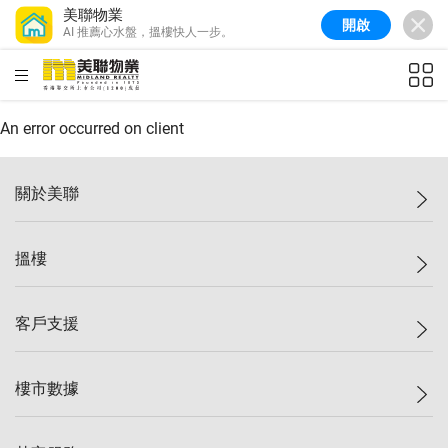
美聯物業
開啟
AI 推薦心水盤，搵樓快人一步。
美聯信心指數
77.1
較上週
0.7%
較上月
-0.4%
(
03/08/2026
)
HKD
ft²
全港樓價指數
149.1
較上週
0%
較上月
0.4%
(
03/08/2026
)
An error occurred on client
港島樓價指數
157.4
較上週
-0.3%
較上月
-0.8%
(
03/08/2026
)
關於美聯
九龍樓價指數
156.4
較上週
-0.1%
較上月
0.3%
(
03/08/2026
)
美聯集團
搵樓
新界樓價指數
134.8
較上週
0.1%
較上月
0.9%
(
03/08/2026
)
投資者關係
美聯信心指數
77.1
較上週
0.7%
較上月
-0.4%
(
03/08/2026
)
集團動態
一手新盤
客戶支援
人才招募
二手盤
網站地圖
上車
自助放盤
樓市數據
減價
專業代理
低水
分行網絡
樓價指數