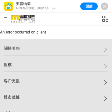
美聯物業
開啟
AI 推薦心水盤，搵樓快人一步。
HKD
ft²
An error occurred on client
關於美聯
美聯集團
搵樓
投資者關係
集團動態
一手新盤
客戶支援
人才招募
二手盤
網站地圖
上車
自助放盤
樓市數據
減價
專業代理
低水
分行網絡
樓價指數