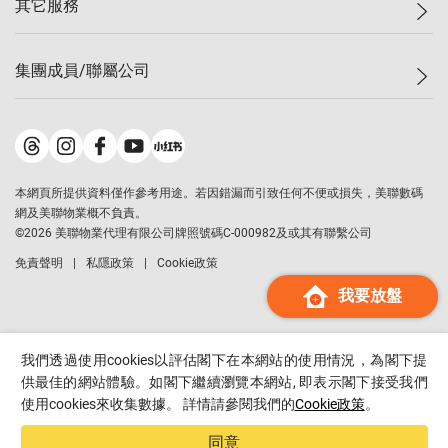
其它服務
美聯豪宅
查詢熱線
信心指數
獨家樓盤
聯絡我們
最新成交
屋苑專頁
租盤
集團成員/聯屬公司
按揭計算機
歷史成交
大灣區專頁
居屋專頁
負擔能力計算機
成交數據
樓市資訊
買賣流程
美聯物業
轉按計算機
屋苑成交排行榜
美聯精英會
鋑聯控股
*
繳款方式
地區百科
美聯慈善基金
美聯工商舖
*
本網頁所提供資料僅作參考用途。若因錯漏而引致任何不便或損失，美聯數碼
美善會
美聯中國
網及美聯物業概不負責。
地產代理管理協會
©
2026
美聯物業代理有限公司牌照號碼C-000982及或其有聯繫公司
美聯澳門
申報已遞交的購樓意向登記
免責聲明
私隱政策
Cookie政策
美聯金融集團
我要放盤
美聯移民顧問
美聯升學顧問
美聯測量師行
我們透過使用cookies以評估閣下在本網站的使用情況，為閣下提
香港置業
供最佳的網站體驗。如閣下繼續瀏覽本網站, 即表示閣下接受我們
使用cookies來收集數據。 詳情請參閱我們的
Cookie政策
。
經絡按揭
美聯會
同意