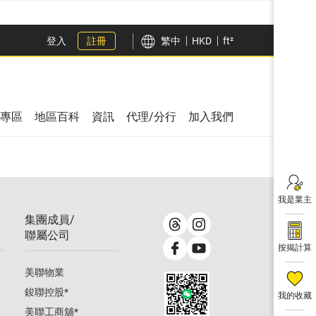
登入
註冊
繁中
HKD
ft²
專區
地區百科
資訊
代理/分行
加入我們
我是業主
集團成員/
聯屬公司
按揭計算
美聯物業
鋑聯控股
*
我的收藏
美聯工商舖
*