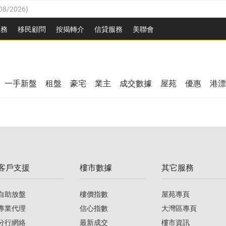
08/2026
)
8/2026
)
服務
移民顧問
按揭轉介
信貸服務
美聯會
/08/2026
)
08/2026
)
/08/2026
)
8/2026
)
3/08/2026
)
一手新盤
租盤
豪宅
業主
成交數據
屋苑
優惠
港漂
08/2026
)
/08/2026
)
/08/2026
)
3/08/2026
)
客戶支援
樓市數據
其它服務
08/2026
)
自助放盤
樓價指數
屋苑專頁
專業代理
信心指數
大灣區專頁
分行網絡
最新成交
樓市資訊