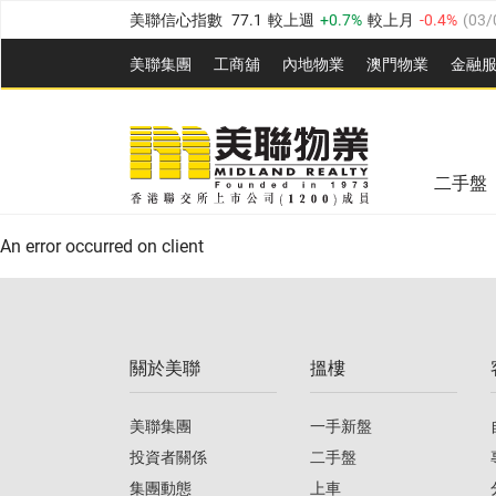
美聯信心指數
77.1
較上週
0.7%
較上月
-0.4%
(
03/
全港樓價指數
149.1
較上週
0%
較上月
0.4%
(
03/0
美聯集團
工商舖
內地物業
澳門物業
金融
港島樓價指數
157.4
較上週
-0.3%
較上月
-0.8%
(
03
美聯信心指數
77.1
較上週
0.7%
較上月
-0.4%
(
03/
九龍樓價指數
156.4
較上週
-0.1%
較上月
0.3%
(
03
全港樓價指數
149.1
較上週
0%
較上月
0.4%
(
03/0
新界樓價指數
134.8
較上週
0.1%
較上月
0.9%
(
0
二手盤
美聯信心指數
77.1
較上週
0.7%
較上月
-0.4%
(
03/
港島樓價指數
157.4
較上週
-0.3%
較上月
-0.8%
(
03
An error occurred on client
九龍樓價指數
156.4
較上週
-0.1%
較上月
0.3%
(
03
新界樓價指數
134.8
較上週
0.1%
較上月
0.9%
(
0
關於美聯
搵樓
美聯信心指數
77.1
較上週
0.7%
較上月
-0.4%
(
03/
美聯集團
一手新盤
投資者關係
二手盤
集團動態
上車