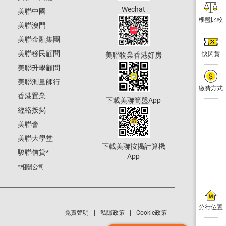
Wechat
美聯中國
樓盤比較
美聯澳門
美聯金融集團
美聯移民顧問
快閃賞
美聯物業香港好房
美聯升學顧問
美聯測量師行
繳費方式
香港置業
下載美聯筍盤App
經絡按揭
美聯會
美聯大學堂
下載美聯按揭計算機
駿聯信貸
*
App
*相關公司
分行位置
免責聲明
私隱政策
Cookie政策