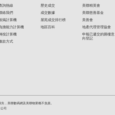
查詢熱線
歷史成交
美聯精英會
聯絡我們
成交數據
美聯慈善基金
按揭計算機
屋苑成交排行榜
美善會
負擔能力計算機
地區百科
地產代理管理協會
轉按計算機
申報已遞交的購樓意
向登記
繳款方式
損失，美聯數碼網及美聯物業概不負責。
繫公司