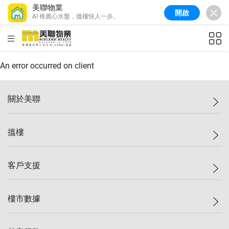
美聯物業
開啟
AI 推薦心水盤，搵樓快人一步。
美聯信心指數
77.1
較上週
0.7%
較上月
-0.4%
(
03/08/2026
)
HKD
ft²
全港樓價指數
149.1
較上週
0%
較上月
0.4%
(
03/08/2026
)
An error occurred on client
港島樓價指數
157.4
較上週
-0.3%
較上月
-0.8%
(
03/08/2026
)
關於美聯
九龍樓價指數
156.4
較上週
-0.1%
較上月
0.3%
(
03/08/2026
)
美聯集團
搵樓
新界樓價指數
134.8
較上週
0.1%
較上月
0.9%
(
03/08/2026
)
投資者關係
美聯信心指數
77.1
較上週
0.7%
較上月
-0.4%
(
03/08/2026
)
集團動態
一手新盤
客戶支援
人才招募
二手盤
網站地圖
上車
自助放盤
樓市數據
減價
專業代理
低水
分行網絡
樓價指數