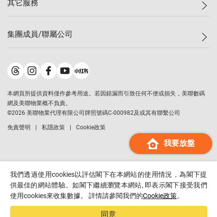
其它服務
美聯豪宅
查詢熱線
信心指數
獨家樓盤
聯絡我們
最新成交
屋苑專頁
租盤
集團成員/聯屬公司
按揭計算機
歷史成交
大灣區專頁
居屋專頁
負擔能力計算機
成交數據
樓市資訊
買賣流程
美聯物業
轉按計算機
屋苑成交排行榜
美聯精英會
鋑聯控股
*
繳款方式
地區百科
美聯慈善基金
美聯工商舖
*
本網頁所提供資料僅作參考用途。若因錯漏而引致任何不便或損失，美聯數碼
美善會
美聯中國
網及美聯物業概不負責。
地產代理管理協會
©
2026
美聯物業代理有限公司牌照號碼C-000982及或其有聯繫公司
美聯澳門
申報已遞交的購樓意向登記
免責聲明
私隱政策
Cookie政策
美聯金融集團
我要放盤
美聯移民顧問
美聯升學顧問
美聯測量師行
我們透過使用cookies以評估閣下在本網站的使用情況，為閣下提
香港置業
供最佳的網站體驗。如閣下繼續瀏覽本網站, 即表示閣下接受我們
使用cookies來收集數據。 詳情請參閱我們的
Cookie政策
。
經絡按揭
美聯會
同意