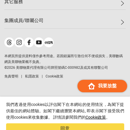
其它服務
美聯豪宅
查詢熱線
信心指數
獨家樓盤
聯絡我們
最新成交
屋苑專頁
租盤
集團成員/聯屬公司
按揭計算機
歷史成交
大灣區專頁
居屋專頁
負擔能力計算機
成交數據
樓市資訊
買賣流程
美聯物業
轉按計算機
屋苑成交排行榜
美聯精英會
鋑聯控股
*
繳款方式
地區百科
美聯慈善基金
美聯工商舖
*
本網頁所提供資料僅作參考用途。若因錯漏而引致任何不便或損失，美聯數碼
美善會
美聯中國
網及美聯物業概不負責。
地產代理管理協會
©
2026
美聯物業代理有限公司牌照號碼C-000982及或其有聯繫公司
美聯澳門
申報已遞交的購樓意向登記
免責聲明
私隱政策
Cookie政策
美聯金融集團
我要放盤
美聯移民顧問
美聯升學顧問
美聯測量師行
我們透過使用cookies以評估閣下在本網站的使用情況，為閣下提
香港置業
供最佳的網站體驗。如閣下繼續瀏覽本網站, 即表示閣下接受我們
使用cookies來收集數據。 詳情請參閱我們的
Cookie政策
。
經絡按揭
美聯會
同意