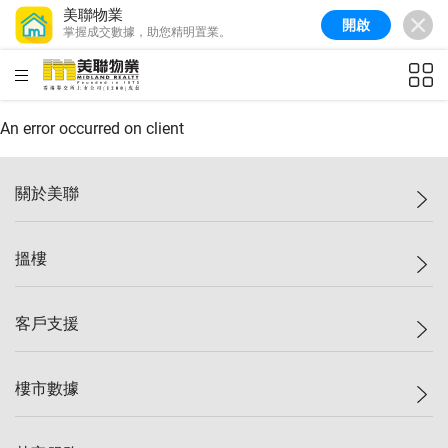
美聯物業
開啟
掌握成交數據，助您精明置業。
美聯信心指數
77.1
較上週
0.7%
較上月
-0.4%
(
03/08/2026
)
HKD
ft²
全港樓價指數
149.1
較上週
0%
較上月
0.4%
(
03/08/2026
)
An error occurred on client
港島樓價指數
157.4
較上週
-0.3%
較上月
-0.8%
(
03/08/2026
)
關於美聯
九龍樓價指數
156.4
較上週
-0.1%
較上月
0.3%
(
03/08/2026
)
美聯集團
搵樓
新界樓價指數
134.8
較上週
0.1%
較上月
0.9%
(
03/08/2026
)
投資者關係
美聯信心指數
77.1
較上週
0.7%
較上月
-0.4%
(
03/08/2026
)
集團動態
一手新盤
客戶支援
人才招募
二手盤
網站地圖
上車
自助放盤
樓市數據
減價
專業代理
低水
分行網絡
樓價指數