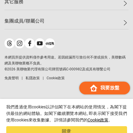
其它服務
美聯豪宅
查詢熱線
信心指數
獨家樓盤
聯絡我們
最新成交
屋苑專頁
租盤
集團成員/聯屬公司
按揭計算機
歷史成交
大灣區專頁
居屋專頁
負擔能力計算機
成交數據
樓市資訊
買賣流程
美聯物業
轉按計算機
屋苑成交排行榜
美聯精英會
鋑聯控股
*
繳款方式
地區百科
美聯慈善基金
美聯工商舖
*
本網頁所提供資料僅作參考用途。若因錯漏而引致任何不便或損失，美聯數碼
美善會
美聯中國
網及美聯物業概不負責。
地產代理管理協會
©
2026
美聯物業代理有限公司牌照號碼C-000982及或其有聯繫公司
美聯澳門
申報已遞交的購樓意向登記
免責聲明
私隱政策
Cookie政策
美聯金融集團
我要放盤
美聯移民顧問
美聯升學顧問
美聯測量師行
我們透過使用cookies以評估閣下在本網站的使用情況，為閣下提
香港置業
供最佳的網站體驗。如閣下繼續瀏覽本網站, 即表示閣下接受我們
使用cookies來收集數據。 詳情請參閱我們的
Cookie政策
。
經絡按揭
美聯會
同意