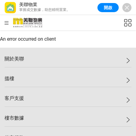
美聯物業
開啟
掌握成交數據，助您精明置業。
美聯信心指數
77.1
較上週
0.7%
較上月
-0.4%
(
03/08/2026
)
HKD
ft²
全港樓價指數
149.1
較上週
0%
較上月
0.4%
(
03/08/2026
)
An error occurred on client
港島樓價指數
157.4
較上週
-0.3%
較上月
-0.8%
(
03/08/2026
)
關於美聯
九龍樓價指數
156.4
較上週
-0.1%
較上月
0.3%
(
03/08/2026
)
美聯集團
搵樓
新界樓價指數
134.8
較上週
0.1%
較上月
0.9%
(
03/08/2026
)
投資者關係
美聯信心指數
77.1
較上週
0.7%
較上月
-0.4%
(
03/08/2026
)
集團動態
一手新盤
客戶支援
人才招募
二手盤
網站地圖
上車
自助放盤
樓市數據
減價
專業代理
低水
分行網絡
樓價指數