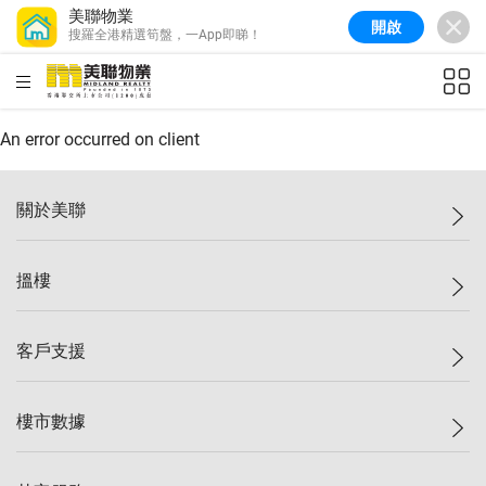
美聯物業
開啟
搜羅全港精選筍盤，一App即睇！
美聯信心指數
77.1
較上週
0.7%
較上月
-0.4%
(
03/08/2026
)
HKD
ft²
全港樓價指數
149.1
較上週
0%
較上月
0.4%
(
03/08/2026
)
An error occurred on client
港島樓價指數
157.4
較上週
-0.3%
較上月
-0.8%
(
03/08/2026
)
關於美聯
九龍樓價指數
156.4
較上週
-0.1%
較上月
0.3%
(
03/08/2026
)
美聯集團
搵樓
新界樓價指數
134.8
較上週
0.1%
較上月
0.9%
(
03/08/2026
)
投資者關係
美聯信心指數
77.1
較上週
0.7%
較上月
-0.4%
(
03/08/2026
)
集團動態
一手新盤
客戶支援
人才招募
二手盤
網站地圖
上車
自助放盤
樓市數據
減價
專業代理
低水
分行網絡
樓價指數