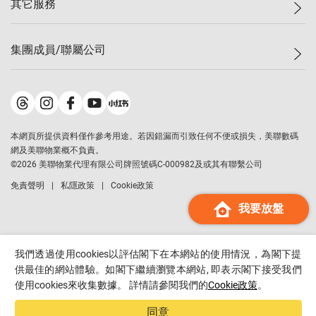
其它服務
美聯豪宅
查詢熱線
信心指數
獨家樓盤
聯絡我們
最新成交
屋苑專頁
租盤
集團成員/聯屬公司
按揭計算機
歷史成交
大灣區專頁
居屋專頁
負擔能力計算機
成交數據
樓市資訊
買賣流程
美聯物業
轉按計算機
屋苑成交排行榜
美聯精英會
鋑聯控股
*
繳款方式
地區百科
美聯慈善基金
美聯工商舖
*
本網頁所提供資料僅作參考用途。若因錯漏而引致任何不便或損失，美聯數碼
美善會
美聯中國
網及美聯物業概不負責。
地產代理管理協會
©
2026
美聯物業代理有限公司牌照號碼C-000982及或其有聯繫公司
美聯澳門
申報已遞交的購樓意向登記
免責聲明
私隱政策
Cookie政策
美聯金融集團
我要放盤
美聯移民顧問
美聯升學顧問
美聯測量師行
我們透過使用cookies以評估閣下在本網站的使用情況，為閣下提
香港置業
供最佳的網站體驗。如閣下繼續瀏覽本網站, 即表示閣下接受我們
使用cookies來收集數據。 詳情請參閱我們的
Cookie政策
。
經絡按揭
美聯會
同意