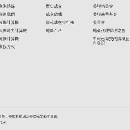
查詢熱線
歷史成交
美聯精英會
聯絡我們
成交數據
美聯慈善基金
按揭計算機
屋苑成交排行榜
美善會
負擔能力計算機
地區百科
地產代理管理協會
轉按計算機
申報已遞交的購樓意
向登記
繳款方式
損失，美聯數碼網及美聯物業概不負責。
繫公司