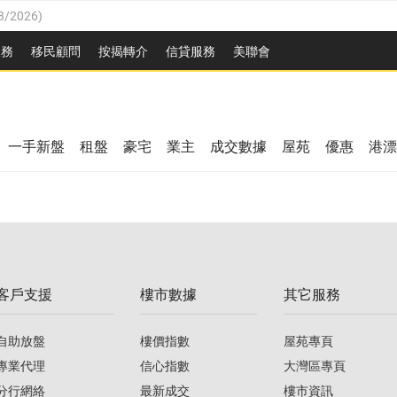
8/2026
)
/08/2026
)
服務
移民顧問
按揭轉介
信貸服務
美聯會
/08/2026
)
08/2026
)
3/08/2026
)
8/2026
)
08/2026
)
一手新盤
租盤
豪宅
業主
成交數據
屋苑
優惠
港漂
/08/2026
)
/08/2026
)
3/08/2026
)
客戶支援
樓市數據
其它服務
08/2026
)
自助放盤
樓價指數
屋苑專頁
專業代理
信心指數
大灣區專頁
分行網絡
最新成交
樓市資訊