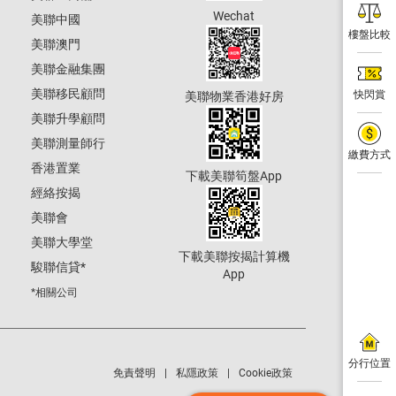
Wechat
美聯中國
樓盤比較
美聯澳門
美聯金融集團
美聯移民顧問
快閃賞
美聯物業香港好房
美聯升學顧問
美聯測量師行
繳費方式
香港置業
下載美聯筍盤App
經絡按揭
美聯會
美聯大學堂
下載美聯按揭計算機
駿聯信貸
*
App
*相關公司
分行位置
免責聲明
私隱政策
Cookie政策