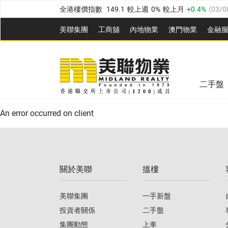
全港樓價指數
149.1
較上週
0%
較上月
0.4%
(
03/0
港島樓價指數
157.4
較上週
-0.3%
較上月
-0.8%
(
03
美聯集團
工商舖
內地物業
澳門物業
金融
九龍樓價指數
156.4
較上週
-0.1%
較上月
0.3%
(
03
美聯信心指數
77.1
較上週
0.7%
較上月
-0.4%
(
03/
新界樓價指數
134.8
較上週
0.1%
較上月
0.9%
(
0
全港樓價指數
149.1
較上週
0%
較上月
0.4%
(
03/0
美聯信心指數
77.1
較上週
0.7%
較上月
-0.4%
(
03/
二手盤
港島樓價指數
157.4
較上週
-0.3%
較上月
-0.8%
(
03
An error occurred on client
九龍樓價指數
156.4
較上週
-0.1%
較上月
0.3%
(
03
新界樓價指數
134.8
較上週
0.1%
較上月
0.9%
(
0
關於美聯
搵樓
美聯信心指數
77.1
較上週
0.7%
較上月
-0.4%
(
03/
美聯集團
一手新盤
投資者關係
二手盤
集團動態
上車