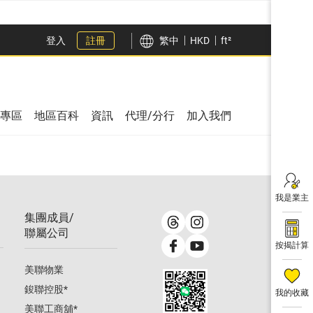
登入
註冊
繁中
HKD
ft²
專區
地區百科
資訊
代理/分行
加入我們
我是業主
集團成員/
聯屬公司
按揭計算
美聯物業
鋑聯控股
*
我的收藏
美聯工商舖
*