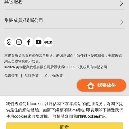
其它服務
美聯豪宅
查詢熱線
信心指數
獨家樓盤
聯絡我們
最新成交
屋苑專頁
租盤
集團成員/聯屬公司
按揭計算機
歷史成交
大灣區專頁
居屋專頁
負擔能力計算機
成交數據
樓市資訊
買賣流程
美聯物業
轉按計算機
屋苑成交排行榜
美聯精英會
鋑聯控股
*
繳款方式
地區百科
美聯慈善基金
美聯工商舖
*
本網頁所提供資料僅作參考用途。若因錯漏而引致任何不便或損失，美聯數碼
美善會
美聯中國
網及美聯物業概不負責。
地產代理管理協會
©
2026
美聯物業代理有限公司牌照號碼C-000982及或其有聯繫公司
美聯澳門
申報已遞交的購樓意向登記
免責聲明
私隱政策
Cookie政策
美聯金融集團
我要放盤
美聯移民顧問
美聯升學顧問
美聯測量師行
我們透過使用cookies以評估閣下在本網站的使用情況，為閣下提
香港置業
供最佳的網站體驗。如閣下繼續瀏覽本網站, 即表示閣下接受我們
使用cookies來收集數據。 詳情請參閱我們的
Cookie政策
。
經絡按揭
美聯會
同意