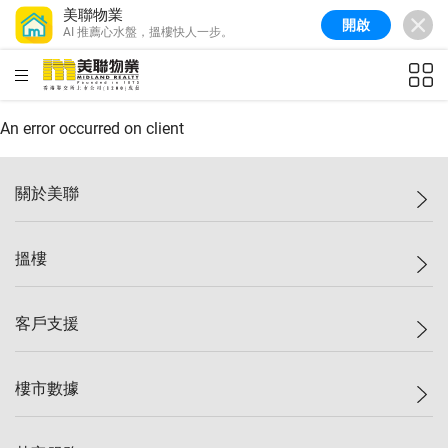
美聯物業
開啟
AI 推薦心水盤，搵樓快人一步。
美聯信心指數
77.1
較上週
0.7%
較上月
-0.4%
(
03/08/2026
)
HKD
ft²
全港樓價指數
149.1
較上週
0%
較上月
0.4%
(
03/08/2026
)
An error occurred on client
港島樓價指數
157.4
較上週
-0.3%
較上月
-0.8%
(
03/08/2026
)
關於美聯
九龍樓價指數
156.4
較上週
-0.1%
較上月
0.3%
(
03/08/2026
)
美聯集團
搵樓
新界樓價指數
134.8
較上週
0.1%
較上月
0.9%
(
03/08/2026
)
投資者關係
美聯信心指數
77.1
較上週
0.7%
較上月
-0.4%
(
03/08/2026
)
集團動態
一手新盤
客戶支援
人才招募
二手盤
網站地圖
上車
自助放盤
樓市數據
減價
專業代理
低水
分行網絡
樓價指數