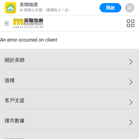
美聯物業
開啟
AI 推薦心水盤，搵樓快人一步。
美聯信心指數
77.1
較上週
0.7%
較上月
-0.4%
(
03/08/2026
)
HKD
ft²
全港樓價指數
149.1
較上週
0%
較上月
0.4%
(
03/08/2026
)
An error occurred on client
港島樓價指數
157.4
較上週
-0.3%
較上月
-0.8%
(
03/08/2026
)
關於美聯
九龍樓價指數
156.4
較上週
-0.1%
較上月
0.3%
(
03/08/2026
)
美聯集團
搵樓
新界樓價指數
134.8
較上週
0.1%
較上月
0.9%
(
03/08/2026
)
投資者關係
美聯信心指數
77.1
較上週
0.7%
較上月
-0.4%
(
03/08/2026
)
集團動態
一手新盤
客戶支援
人才招募
二手盤
網站地圖
上車
自助放盤
樓市數據
減價
專業代理
低水
分行網絡
樓價指數