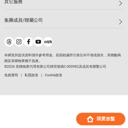
其它服務
美聯豪宅
查詢熱線
信心指數
獨家樓盤
聯絡我們
最新成交
屋苑專頁
租盤
集團成員/聯屬公司
按揭計算機
歷史成交
大灣區專頁
居屋專頁
負擔能力計算機
成交數據
樓市資訊
買賣流程
美聯物業
轉按計算機
屋苑成交排行榜
美聯精英會
鋑聯控股
*
繳款方式
地區百科
美聯慈善基金
美聯工商舖
*
本網頁所提供資料僅作參考用途。若因錯漏而引致任何不便或損失，美聯數碼
美善會
美聯中國
網及美聯物業概不負責。
地產代理管理協會
©
2026
美聯物業代理有限公司牌照號碼C-000982及或其有聯繫公司
美聯澳門
申報已遞交的購樓意向登記
免責聲明
私隱政策
Cookie政策
美聯金融集團
美聯移民顧問
美聯升學顧問
美聯測量師行
香港置業
經絡按揭
我要放盤
美聯會