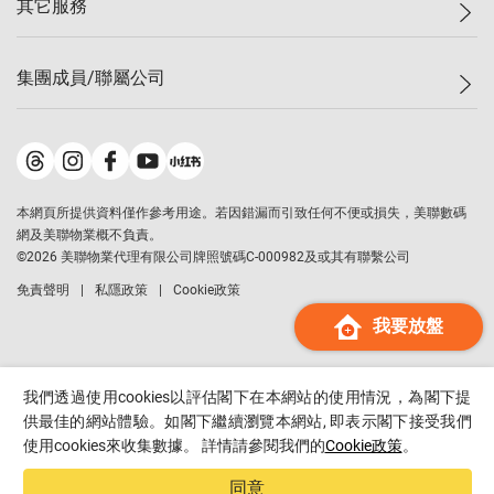
其它服務
美聯豪宅
查詢熱線
信心指數
獨家樓盤
聯絡我們
最新成交
屋苑專頁
租盤
集團成員/聯屬公司
按揭計算機
歷史成交
大灣區專頁
居屋專頁
負擔能力計算機
成交數據
樓市資訊
買賣流程
美聯物業
轉按計算機
屋苑成交排行榜
美聯精英會
鋑聯控股
*
繳款方式
地區百科
美聯慈善基金
美聯工商舖
*
本網頁所提供資料僅作參考用途。若因錯漏而引致任何不便或損失，美聯數碼
美善會
美聯中國
網及美聯物業概不負責。
地產代理管理協會
©
2026
美聯物業代理有限公司牌照號碼C-000982及或其有聯繫公司
美聯澳門
申報已遞交的購樓意向登記
免責聲明
私隱政策
Cookie政策
美聯金融集團
我要放盤
美聯移民顧問
美聯升學顧問
美聯測量師行
我們透過使用cookies以評估閣下在本網站的使用情況，為閣下提
香港置業
供最佳的網站體驗。如閣下繼續瀏覽本網站, 即表示閣下接受我們
使用cookies來收集數據。 詳情請參閱我們的
Cookie政策
。
經絡按揭
美聯會
同意