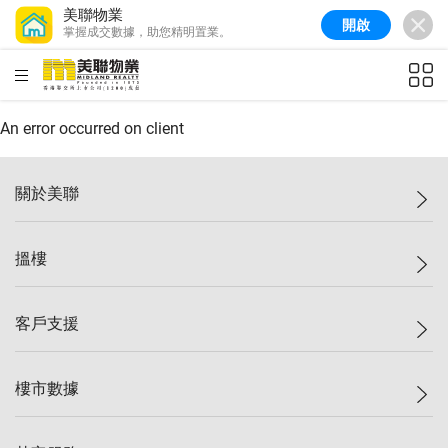
美聯物業
開啟
掌握成交數據，助您精明置業。
美聯信心指數
77.1
較上週
0.7%
較上月
-0.4%
(
03/08/2026
)
HKD
ft²
全港樓價指數
149.1
較上週
0%
較上月
0.4%
(
03/08/2026
)
An error occurred on client
港島樓價指數
157.4
較上週
-0.3%
較上月
-0.8%
(
03/08/2026
)
關於美聯
九龍樓價指數
156.4
較上週
-0.1%
較上月
0.3%
(
03/08/2026
)
美聯集團
搵樓
新界樓價指數
134.8
較上週
0.1%
較上月
0.9%
(
03/08/2026
)
投資者關係
美聯信心指數
77.1
較上週
0.7%
較上月
-0.4%
(
03/08/2026
)
集團動態
一手新盤
客戶支援
人才招募
二手盤
網站地圖
上車
自助放盤
樓市數據
減價
專業代理
低水
分行網絡
樓價指數