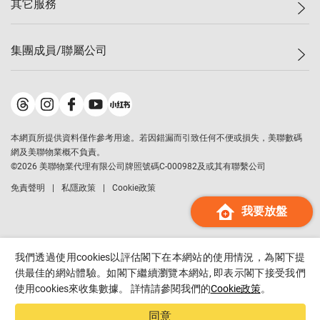
其它服務
美聯豪宅
查詢熱線
信心指數
獨家樓盤
聯絡我們
最新成交
屋苑專頁
租盤
集團成員/聯屬公司
按揭計算機
歷史成交
大灣區專頁
居屋專頁
負擔能力計算機
成交數據
樓市資訊
買賣流程
美聯物業
轉按計算機
屋苑成交排行榜
美聯精英會
鋑聯控股
*
繳款方式
地區百科
美聯慈善基金
美聯工商舖
*
本網頁所提供資料僅作參考用途。若因錯漏而引致任何不便或損失，美聯數碼
美善會
美聯中國
網及美聯物業概不負責。
地產代理管理協會
©
2026
美聯物業代理有限公司牌照號碼C-000982及或其有聯繫公司
美聯澳門
申報已遞交的購樓意向登記
免責聲明
私隱政策
Cookie政策
美聯金融集團
我要放盤
美聯移民顧問
美聯升學顧問
美聯測量師行
我們透過使用cookies以評估閣下在本網站的使用情況，為閣下提
香港置業
供最佳的網站體驗。如閣下繼續瀏覽本網站, 即表示閣下接受我們
使用cookies來收集數據。 詳情請參閱我們的
Cookie政策
。
經絡按揭
美聯會
同意