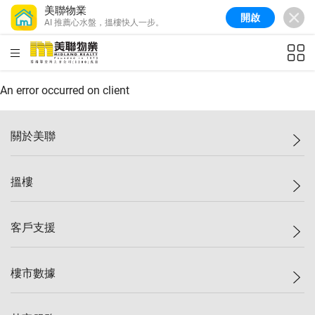
美聯物業
開啟
AI 推薦心水盤，搵樓快人一步。
美聯信心指數
77.1
較上週
0.7%
較上月
-0.4%
(
03/08/2026
)
HKD
ft²
全港樓價指數
149.1
較上週
0%
較上月
0.4%
(
03/08/2026
)
An error occurred on client
港島樓價指數
157.4
較上週
-0.3%
較上月
-0.8%
(
03/08/2026
)
關於美聯
九龍樓價指數
156.4
較上週
-0.1%
較上月
0.3%
(
03/08/2026
)
美聯集團
搵樓
新界樓價指數
134.8
較上週
0.1%
較上月
0.9%
(
03/08/2026
)
投資者關係
美聯信心指數
77.1
較上週
0.7%
較上月
-0.4%
(
03/08/2026
)
集團動態
一手新盤
客戶支援
人才招募
二手盤
網站地圖
上車
自助放盤
樓市數據
減價
專業代理
低水
分行網絡
樓價指數