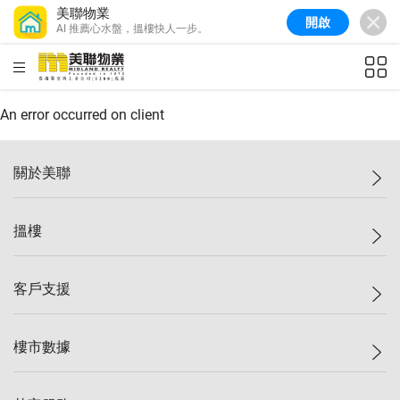
美聯物業
開啟
AI 推薦心水盤，搵樓快人一步。
美聯信心指數
77.1
較上週
0.7%
較上月
-0.4%
(
03/08/2026
)
HKD
ft²
全港樓價指數
149.1
較上週
0%
較上月
0.4%
(
03/08/2026
)
An error occurred on client
港島樓價指數
157.4
較上週
-0.3%
較上月
-0.8%
(
03/08/2026
)
關於美聯
九龍樓價指數
156.4
較上週
-0.1%
較上月
0.3%
(
03/08/2026
)
美聯集團
搵樓
新界樓價指數
134.8
較上週
0.1%
較上月
0.9%
(
03/08/2026
)
投資者關係
美聯信心指數
77.1
較上週
0.7%
較上月
-0.4%
(
03/08/2026
)
集團動態
一手新盤
客戶支援
人才招募
二手盤
網站地圖
上車
自助放盤
樓市數據
減價
專業代理
低水
分行網絡
樓價指數