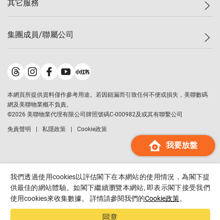
其它服務
美聯豪宅
查詢熱線
信心指數
獨家樓盤
聯絡我們
最新成交
屋苑專頁
租盤
集團成員/聯屬公司
按揭計算機
歷史成交
大灣區專頁
居屋專頁
負擔能力計算機
成交數據
樓市資訊
買賣流程
美聯物業
轉按計算機
屋苑成交排行榜
美聯精英會
鋑聯控股
*
繳款方式
地區百科
美聯慈善基金
美聯工商舖
*
本網頁所提供資料僅作參考用途。若因錯漏而引致任何不便或損失，美聯數碼
美善會
美聯中國
網及美聯物業概不負責。
地產代理管理協會
©
2026
美聯物業代理有限公司牌照號碼C-000982及或其有聯繫公司
美聯澳門
申報已遞交的購樓意向登記
免責聲明
私隱政策
Cookie政策
美聯金融集團
我要放盤
美聯移民顧問
美聯升學顧問
美聯測量師行
我們透過使用cookies以評估閣下在本網站的使用情況，為閣下提
香港置業
供最佳的網站體驗。如閣下繼續瀏覽本網站, 即表示閣下接受我們
使用cookies來收集數據。 詳情請參閱我們的
Cookie政策
。
經絡按揭
美聯會
同意