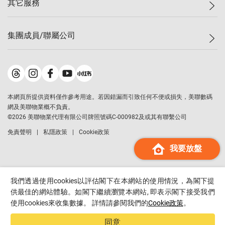
其它服務
美聯豪宅
查詢熱線
信心指數
獨家樓盤
聯絡我們
最新成交
屋苑專頁
租盤
集團成員/聯屬公司
按揭計算機
歷史成交
大灣區專頁
居屋專頁
負擔能力計算機
成交數據
樓市資訊
買賣流程
美聯物業
轉按計算機
屋苑成交排行榜
美聯精英會
鋑聯控股
*
繳款方式
地區百科
美聯慈善基金
美聯工商舖
*
本網頁所提供資料僅作參考用途。若因錯漏而引致任何不便或損失，美聯數碼
美善會
美聯中國
網及美聯物業概不負責。
地產代理管理協會
©
2026
美聯物業代理有限公司牌照號碼C-000982及或其有聯繫公司
美聯澳門
申報已遞交的購樓意向登記
免責聲明
私隱政策
Cookie政策
美聯金融集團
我要放盤
美聯移民顧問
美聯升學顧問
美聯測量師行
我們透過使用cookies以評估閣下在本網站的使用情況，為閣下提
香港置業
供最佳的網站體驗。如閣下繼續瀏覽本網站, 即表示閣下接受我們
使用cookies來收集數據。 詳情請參閱我們的
Cookie政策
。
經絡按揭
美聯會
同意