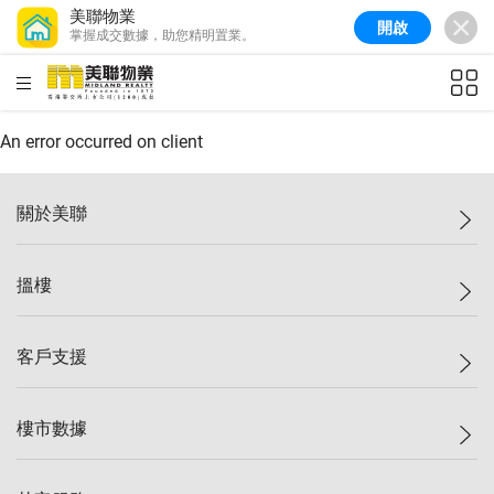
美聯物業
開啟
掌握成交數據，助您精明置業。
美聯信心指數
77.1
較上週
0.7%
較上月
-0.4%
(
03/08/2026
)
HKD
ft²
全港樓價指數
149.1
較上週
0%
較上月
0.4%
(
03/08/2026
)
An error occurred on client
港島樓價指數
157.4
較上週
-0.3%
較上月
-0.8%
(
03/08/2026
)
關於美聯
九龍樓價指數
156.4
較上週
-0.1%
較上月
0.3%
(
03/08/2026
)
美聯集團
搵樓
新界樓價指數
134.8
較上週
0.1%
較上月
0.9%
(
03/08/2026
)
投資者關係
美聯信心指數
77.1
較上週
0.7%
較上月
-0.4%
(
03/08/2026
)
集團動態
一手新盤
客戶支援
人才招募
二手盤
網站地圖
上車
自助放盤
樓市數據
減價
專業代理
低水
分行網絡
樓價指數