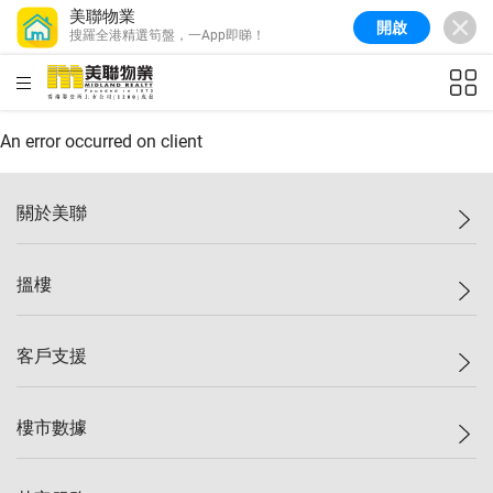
美聯物業
開啟
搜羅全港精選筍盤，一App即睇！
美聯信心指數
77.1
較上週
0.7%
較上月
-0.4%
(
03/08/2026
)
HKD
ft²
全港樓價指數
149.1
較上週
0%
較上月
0.4%
(
03/08/2026
)
An error occurred on client
港島樓價指數
157.4
較上週
-0.3%
較上月
-0.8%
(
03/08/2026
)
關於美聯
九龍樓價指數
156.4
較上週
-0.1%
較上月
0.3%
(
03/08/2026
)
美聯集團
搵樓
新界樓價指數
134.8
較上週
0.1%
較上月
0.9%
(
03/08/2026
)
投資者關係
美聯信心指數
77.1
較上週
0.7%
較上月
-0.4%
(
03/08/2026
)
集團動態
一手新盤
客戶支援
人才招募
二手盤
網站地圖
上車
自助放盤
樓市數據
減價
專業代理
低水
分行網絡
樓價指數