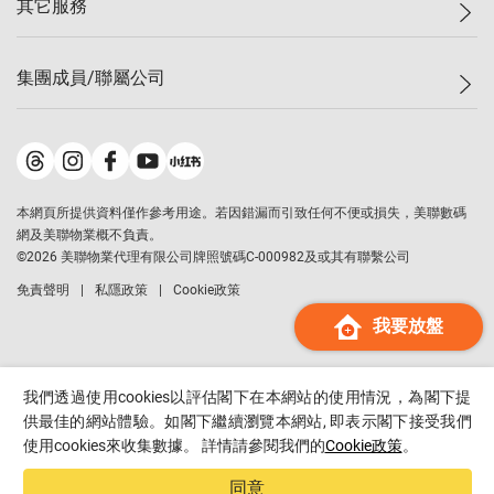
其它服務
美聯豪宅
查詢熱線
信心指數
獨家樓盤
聯絡我們
最新成交
屋苑專頁
租盤
集團成員/聯屬公司
按揭計算機
歷史成交
大灣區專頁
居屋專頁
負擔能力計算機
成交數據
樓市資訊
買賣流程
美聯物業
轉按計算機
屋苑成交排行榜
美聯精英會
鋑聯控股
*
繳款方式
地區百科
美聯慈善基金
美聯工商舖
*
本網頁所提供資料僅作參考用途。若因錯漏而引致任何不便或損失，美聯數碼
美善會
美聯中國
網及美聯物業概不負責。
地產代理管理協會
©
2026
美聯物業代理有限公司牌照號碼C-000982及或其有聯繫公司
美聯澳門
申報已遞交的購樓意向登記
免責聲明
私隱政策
Cookie政策
美聯金融集團
我要放盤
美聯移民顧問
美聯升學顧問
美聯測量師行
我們透過使用cookies以評估閣下在本網站的使用情況，為閣下提
香港置業
供最佳的網站體驗。如閣下繼續瀏覽本網站, 即表示閣下接受我們
使用cookies來收集數據。 詳情請參閱我們的
Cookie政策
。
經絡按揭
美聯會
同意