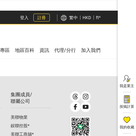
登入
註冊
繁中
HKD
ft²
專區
地區百科
資訊
代理/分行
加入我們
我是業主
集團成員/
聯屬公司
按揭計算
美聯物業
鋑聯控股
*
我的收藏
美聯工商舖
*