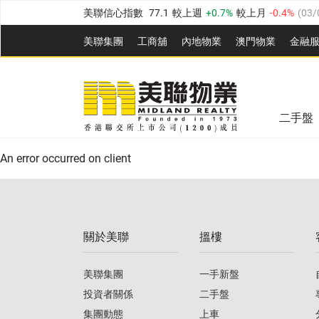
美聯信心指數
77.1
較上週
0.7%
較上月
-0.4%
(
03/
全港樓價指數
149.1
較上週
0%
較上月
0.4%
(
03/0
美聯集團
工商舖
內地物業
澳門物業
金融
港島樓價指數
157.4
較上週
-0.3%
較上月
-0.8%
(
03
美聯信心指數
77.1
較上週
0.7%
較上月
-0.4%
(
03/
九龍樓價指數
156.4
較上週
-0.1%
較上月
0.3%
(
03
全港樓價指數
149.1
較上週
0%
較上月
0.4%
(
03/0
新界樓價指數
134.8
較上週
0.1%
較上月
0.9%
(
0
二手盤
美聯信心指數
77.1
較上週
0.7%
較上月
-0.4%
(
03/
港島樓價指數
157.4
較上週
-0.3%
較上月
-0.8%
(
03
An error occurred on client
九龍樓價指數
156.4
較上週
-0.1%
較上月
0.3%
(
03
新界樓價指數
134.8
較上週
0.1%
較上月
0.9%
(
0
關於美聯
搵樓
美聯信心指數
77.1
較上週
0.7%
較上月
-0.4%
(
03/
美聯集團
一手新盤
投資者關係
二手盤
集團動態
上車