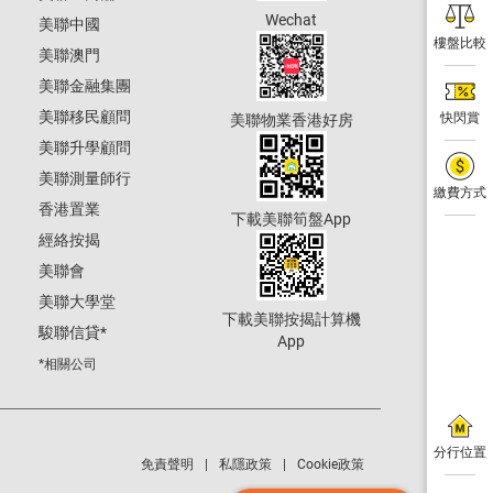
Wechat
美聯中國
樓盤比較
美聯澳門
美聯金融集團
美聯移民顧問
快閃賞
美聯物業香港好房
美聯升學顧問
美聯測量師行
繳費方式
香港置業
下載美聯筍盤App
經絡按揭
美聯會
美聯大學堂
下載美聯按揭計算機
駿聯信貸
*
App
*相關公司
分行位置
免責聲明
私隱政策
Cookie政策