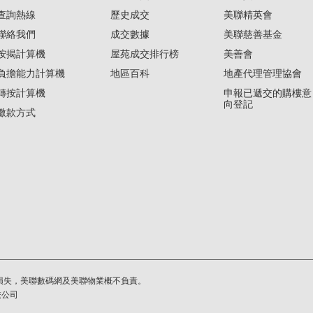
查詢熱線
歷史成交
美聯精英會
聯絡我們
成交數據
美聯慈善基金
按揭計算機
屋苑成交排行榜
美善會
負擔能力計算機
地區百科
地產代理管理協會
轉按計算機
申報已遞交的購樓意
向登記
繳款方式
損失，美聯數碼網及美聯物業概不負責。
繫公司