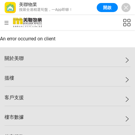
美聯物業
開啟
搜羅全港精選筍盤，一App即睇！
美聯信心指數
77.1
較上週
0.7%
較上月
-0.4%
(
03/08/2026
)
HKD
ft²
全港樓價指數
149.1
較上週
0%
較上月
0.4%
(
03/08/2026
)
An error occurred on client
港島樓價指數
157.4
較上週
-0.3%
較上月
-0.8%
(
03/08/2026
)
關於美聯
九龍樓價指數
156.4
較上週
-0.1%
較上月
0.3%
(
03/08/2026
)
美聯集團
搵樓
新界樓價指數
134.8
較上週
0.1%
較上月
0.9%
(
03/08/2026
)
投資者關係
美聯信心指數
77.1
較上週
0.7%
較上月
-0.4%
(
03/08/2026
)
集團動態
一手新盤
客戶支援
人才招募
二手盤
網站地圖
上車
自助放盤
樓市數據
減價
專業代理
低水
分行網絡
樓價指數