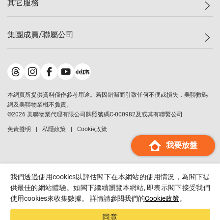
其它服務
美聯豪宅
查詢熱線
信心指數
獨家樓盤
聯絡我們
最新成交
屋苑專頁
租盤
集團成員/聯屬公司
按揭計算機
歷史成交
大灣區專頁
居屋專頁
負擔能力計算機
成交數據
樓市資訊
買賣流程
美聯物業
轉按計算機
屋苑成交排行榜
美聯精英會
鋑聯控股
*
繳款方式
地區百科
美聯慈善基金
美聯工商舖
*
本網頁所提供資料僅作參考用途。若因錯漏而引致任何不便或損失，美聯數碼
美善會
美聯中國
網及美聯物業概不負責。
地產代理管理協會
©
2026
美聯物業代理有限公司牌照號碼C-000982及或其有聯繫公司
美聯澳門
申報已遞交的購樓意向登記
免責聲明
私隱政策
Cookie政策
美聯金融集團
我要放盤
美聯移民顧問
美聯升學顧問
美聯測量師行
我們透過使用cookies以評估閣下在本網站的使用情況，為閣下提
香港置業
供最佳的網站體驗。如閣下繼續瀏覽本網站, 即表示閣下接受我們
使用cookies來收集數據。 詳情請參閱我們的
Cookie政策
。
經絡按揭
美聯會
同意