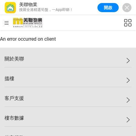
美聯物業
開啟
搜羅全港精選筍盤，一App即睇！
美聯信心指數
77.1
較上週
0.7%
較上月
-0.4%
(
03/08/2026
)
HKD
ft²
全港樓價指數
149.1
較上週
0%
較上月
0.4%
(
03/08/2026
)
An error occurred on client
港島樓價指數
157.4
較上週
-0.3%
較上月
-0.8%
(
03/08/2026
)
關於美聯
九龍樓價指數
156.4
較上週
-0.1%
較上月
0.3%
(
03/08/2026
)
美聯集團
搵樓
新界樓價指數
134.8
較上週
0.1%
較上月
0.9%
(
03/08/2026
)
投資者關係
美聯信心指數
77.1
較上週
0.7%
較上月
-0.4%
(
03/08/2026
)
集團動態
一手新盤
客戶支援
人才招募
二手盤
網站地圖
上車
自助放盤
樓市數據
減價
專業代理
低水
分行網絡
樓價指數