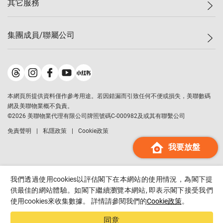
其它服務
美聯豪宅
查詢熱線
信心指數
獨家樓盤
聯絡我們
最新成交
屋苑專頁
租盤
集團成員/聯屬公司
按揭計算機
歷史成交
大灣區專頁
居屋專頁
負擔能力計算機
成交數據
樓市資訊
買賣流程
美聯物業
轉按計算機
屋苑成交排行榜
美聯精英會
鋑聯控股
*
繳款方式
地區百科
美聯慈善基金
美聯工商舖
*
本網頁所提供資料僅作參考用途。若因錯漏而引致任何不便或損失，美聯數碼
美善會
美聯中國
網及美聯物業概不負責。
地產代理管理協會
©
2026
美聯物業代理有限公司牌照號碼C-000982及或其有聯繫公司
美聯澳門
申報已遞交的購樓意向登記
免責聲明
私隱政策
Cookie政策
美聯金融集團
我要放盤
美聯移民顧問
美聯升學顧問
美聯測量師行
我們透過使用cookies以評估閣下在本網站的使用情況，為閣下提
香港置業
供最佳的網站體驗。如閣下繼續瀏覽本網站, 即表示閣下接受我們
使用cookies來收集數據。 詳情請參閱我們的
Cookie政策
。
經絡按揭
美聯會
同意