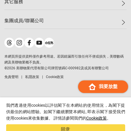
其它服務
美聯豪宅
查詢熱線
信心指數
獨家樓盤
聯絡我們
最新成交
屋苑專頁
租盤
集團成員/聯屬公司
按揭計算機
歷史成交
大灣區專頁
居屋專頁
負擔能力計算機
成交數據
樓市資訊
買賣流程
美聯物業
轉按計算機
屋苑成交排行榜
美聯精英會
鋑聯控股
*
繳款方式
地區百科
美聯慈善基金
美聯工商舖
*
本網頁所提供資料僅作參考用途。若因錯漏而引致任何不便或損失，美聯數碼
美善會
美聯中國
網及美聯物業概不負責。
地產代理管理協會
©
2026
美聯物業代理有限公司牌照號碼C-000982及或其有聯繫公司
美聯澳門
申報已遞交的購樓意向登記
免責聲明
私隱政策
Cookie政策
美聯金融集團
我要放盤
美聯移民顧問
美聯升學顧問
美聯測量師行
我們透過使用cookies以評估閣下在本網站的使用情況，為閣下提
香港置業
供最佳的網站體驗。如閣下繼續瀏覽本網站, 即表示閣下接受我們
使用cookies來收集數據。 詳情請參閱我們的
Cookie政策
。
經絡按揭
美聯會
同意