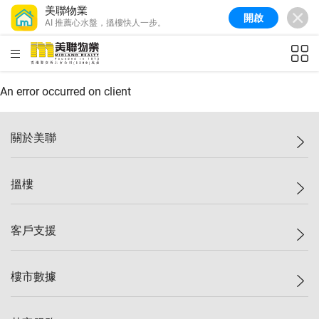
美聯物業
開啟
AI 推薦心水盤，搵樓快人一步。
美聯信心指數
77.1
較上週
0.7%
較上月
-0.4%
(
03/08/2026
)
HKD
ft²
全港樓價指數
149.1
較上週
0%
較上月
0.4%
(
03/08/2026
)
An error occurred on client
港島樓價指數
157.4
較上週
-0.3%
較上月
-0.8%
(
03/08/2026
)
關於美聯
九龍樓價指數
156.4
較上週
-0.1%
較上月
0.3%
(
03/08/2026
)
美聯集團
搵樓
新界樓價指數
134.8
較上週
0.1%
較上月
0.9%
(
03/08/2026
)
投資者關係
美聯信心指數
77.1
較上週
0.7%
較上月
-0.4%
(
03/08/2026
)
集團動態
一手新盤
客戶支援
人才招募
二手盤
網站地圖
上車
自助放盤
樓市數據
減價
專業代理
低水
分行網絡
樓價指數