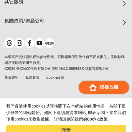
其它服務
美聯豪宅
查詢熱線
信心指數
獨家樓盤
聯絡我們
最新成交
屋苑專頁
租盤
集團成員/聯屬公司
按揭計算機
歷史成交
大灣區專頁
居屋專頁
負擔能力計算機
成交數據
樓市資訊
買賣流程
美聯物業
轉按計算機
屋苑成交排行榜
美聯精英會
鋑聯控股
*
繳款方式
地區百科
美聯慈善基金
美聯工商舖
*
本網頁所提供資料僅作參考用途。若因錯漏而引致任何不便或損失，美聯數碼
美善會
美聯中國
網及美聯物業概不負責。
地產代理管理協會
©
2026
美聯物業代理有限公司牌照號碼C-000982及或其有聯繫公司
美聯澳門
申報已遞交的購樓意向登記
免責聲明
私隱政策
Cookie政策
美聯金融集團
我要放盤
美聯移民顧問
美聯升學顧問
美聯測量師行
我們透過使用cookies以評估閣下在本網站的使用情況，為閣下提
香港置業
供最佳的網站體驗。如閣下繼續瀏覽本網站, 即表示閣下接受我們
使用cookies來收集數據。 詳情請參閱我們的
Cookie政策
。
經絡按揭
美聯會
同意