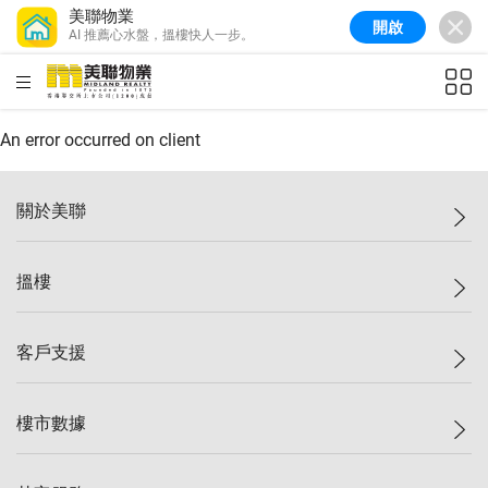
美聯物業
開啟
AI 推薦心水盤，搵樓快人一步。
美聯信心指數
77.1
較上週
0.7%
較上月
-0.4%
(
03/08/2026
)
HKD
ft²
全港樓價指數
149.1
較上週
0%
較上月
0.4%
(
03/08/2026
)
An error occurred on client
港島樓價指數
157.4
較上週
-0.3%
較上月
-0.8%
(
03/08/2026
)
關於美聯
九龍樓價指數
156.4
較上週
-0.1%
較上月
0.3%
(
03/08/2026
)
美聯集團
搵樓
新界樓價指數
134.8
較上週
0.1%
較上月
0.9%
(
03/08/2026
)
投資者關係
美聯信心指數
77.1
較上週
0.7%
較上月
-0.4%
(
03/08/2026
)
集團動態
一手新盤
客戶支援
人才招募
二手盤
網站地圖
上車
自助放盤
樓市數據
減價
專業代理
低水
分行網絡
樓價指數