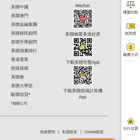
Wechat
美聯中國
樓盤比較
美聯澳門
美聯金融集團
美聯移民顧問
快閃賞
美聯物業香港好房
美聯升學顧問
美聯測量師行
繳費方式
香港置業
下載美聯筍盤App
經絡按揭
美聯會
美聯大學堂
下載美聯按揭計算機
駿聯信貸
*
App
*相關公司
分行位置
免責聲明
私隱政策
Cookie政策