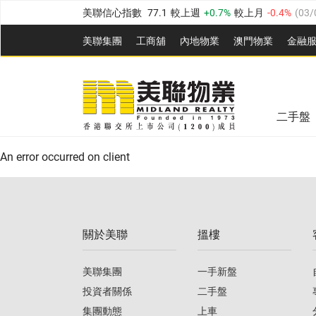
美聯信心指數
77.1
較上週
0.7%
較上月
-0.4%
(
03/
全港樓價指數
149.1
較上週
0%
較上月
0.4%
(
03/0
美聯集團
工商舖
內地物業
澳門物業
金融
港島樓價指數
157.4
較上週
-0.3%
較上月
-0.8%
(
03
美聯信心指數
77.1
較上週
0.7%
較上月
-0.4%
(
03/
九龍樓價指數
156.4
較上週
-0.1%
較上月
0.3%
(
03
全港樓價指數
149.1
較上週
0%
較上月
0.4%
(
03/0
新界樓價指數
134.8
較上週
0.1%
較上月
0.9%
(
0
二手盤
美聯信心指數
77.1
較上週
0.7%
較上月
-0.4%
(
03/
港島樓價指數
157.4
較上週
-0.3%
較上月
-0.8%
(
03
An error occurred on client
九龍樓價指數
156.4
較上週
-0.1%
較上月
0.3%
(
03
新界樓價指數
134.8
較上週
0.1%
較上月
0.9%
(
0
關於美聯
搵樓
美聯信心指數
77.1
較上週
0.7%
較上月
-0.4%
(
03/
美聯集團
一手新盤
投資者關係
二手盤
集團動態
上車