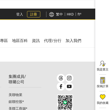
登入
註冊
繁中
HKD
ft²
專區
地區百科
資訊
代理/分行
加入我們
我是業主
集團成員/
聯屬公司
按揭計算
美聯物業
鋑聯控股
*
我的收藏
美聯工商舖
*