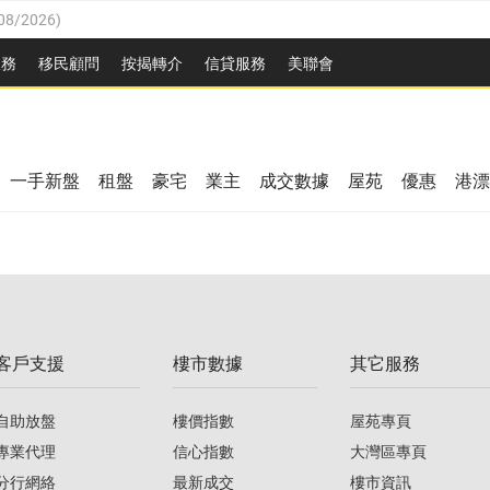
08/2026
)
8/2026
)
服務
移民顧問
按揭轉介
信貸服務
美聯會
/08/2026
)
08/2026
)
/08/2026
)
8/2026
)
3/08/2026
)
一手新盤
租盤
豪宅
業主
成交數據
屋苑
優惠
港漂
08/2026
)
/08/2026
)
/08/2026
)
3/08/2026
)
客戶支援
樓市數據
其它服務
08/2026
)
自助放盤
樓價指數
屋苑專頁
專業代理
信心指數
大灣區專頁
分行網絡
最新成交
樓市資訊