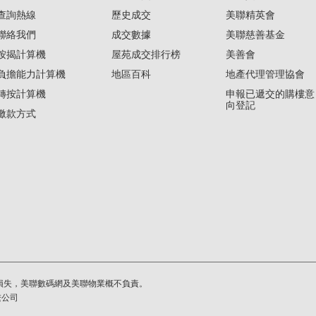
查詢熱線
歷史成交
美聯精英會
聯絡我們
成交數據
美聯慈善基金
按揭計算機
屋苑成交排行榜
美善會
負擔能力計算機
地區百科
地產代理管理協會
轉按計算機
申報已遞交的購樓意
向登記
繳款方式
損失，美聯數碼網及美聯物業概不負責。
繫公司