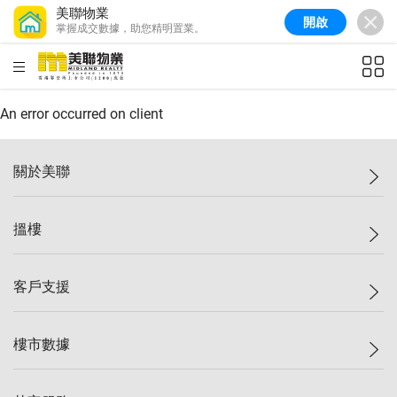
美聯物業
開啟
掌握成交數據，助您精明置業。
美聯信心指數
77.1
較上週
0.7%
較上月
-0.4%
(
03/08/2026
)
HKD
ft²
全港樓價指數
149.1
較上週
0%
較上月
0.4%
(
03/08/2026
)
An error occurred on client
港島樓價指數
157.4
較上週
-0.3%
較上月
-0.8%
(
03/08/2026
)
關於美聯
九龍樓價指數
156.4
較上週
-0.1%
較上月
0.3%
(
03/08/2026
)
美聯集團
搵樓
新界樓價指數
134.8
較上週
0.1%
較上月
0.9%
(
03/08/2026
)
投資者關係
美聯信心指數
77.1
較上週
0.7%
較上月
-0.4%
(
03/08/2026
)
集團動態
一手新盤
客戶支援
人才招募
二手盤
網站地圖
上車
自助放盤
樓市數據
減價
專業代理
低水
分行網絡
樓價指數