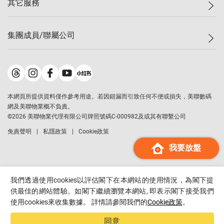
其它服務
美聯豪宅
查詢熱線
信心指數
獨家樓盤
聯絡我們
最新成交
屋苑專頁
租盤
集團成員/聯屬公司
按揭計算機
歷史成交
大灣區專頁
居屋專頁
負擔能力計算機
成交數據
樓市資訊
買賣流程
美聯物業
轉按計算機
屋苑成交排行榜
美聯精英會
鋑聯控股
*
繳款方式
地區百科
美聯慈善基金
美聯工商舖
*
本網頁所提供資料僅作參考用途。若因錯漏而引致任何不便或損失，美聯數碼
美善會
美聯中國
網及美聯物業概不負責。
地產代理管理協會
©
2026
美聯物業代理有限公司牌照號碼C-000982及或其有聯繫公司
美聯澳門
申報已遞交的購樓意向登記
免責聲明
私隱政策
Cookie政策
美聯金融集團
我要放盤
美聯移民顧問
美聯升學顧問
美聯測量師行
我們透過使用cookies以評估閣下在本網站的使用情況，為閣下提
香港置業
供最佳的網站體驗。如閣下繼續瀏覽本網站, 即表示閣下接受我們
使用cookies來收集數據。 詳情請參閱我們的
Cookie政策
。
經絡按揭
美聯會
同意