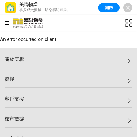
美聯物業
開啟
掌握成交數據，助您精明置業。
美聯信心指數
77.1
較上週
0.7%
較上月
-0.4%
(
03/08/2026
)
HKD
ft²
全港樓價指數
149.1
較上週
0%
較上月
0.4%
(
03/08/2026
)
An error occurred on client
港島樓價指數
157.4
較上週
-0.3%
較上月
-0.8%
(
03/08/2026
)
關於美聯
九龍樓價指數
156.4
較上週
-0.1%
較上月
0.3%
(
03/08/2026
)
美聯集團
搵樓
新界樓價指數
134.8
較上週
0.1%
較上月
0.9%
(
03/08/2026
)
投資者關係
美聯信心指數
77.1
較上週
0.7%
較上月
-0.4%
(
03/08/2026
)
集團動態
一手新盤
客戶支援
人才招募
二手盤
網站地圖
上車
自助放盤
樓市數據
減價
專業代理
低水
分行網絡
樓價指數