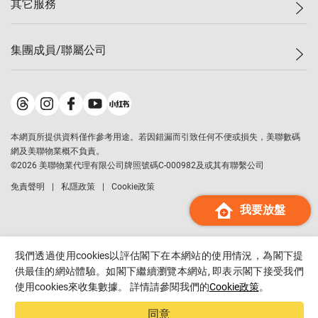
其它服務
美聯豪宅
查詢熱線
信心指數
獨家樓盤
聯絡我們
最新成交
屋苑專頁
租盤
集團成員/聯屬公司
按揭計算機
歷史成交
大灣區專頁
居屋專頁
負擔能力計算機
成交數據
樓市資訊
買賣流程
美聯物業
轉按計算機
屋苑成交排行榜
美聯精英會
鋑聯控股
*
繳款方式
地區百科
美聯慈善基金
美聯工商舖
*
本網頁所提供資料僅作參考用途。若因錯漏而引致任何不便或損失，美聯數碼
美善會
美聯中國
網及美聯物業概不負責。
地產代理管理協會
©
2026
美聯物業代理有限公司牌照號碼C-000982及或其有聯繫公司
美聯澳門
申報已遞交的購樓意向登記
免責聲明
私隱政策
Cookie政策
美聯金融集團
我要放盤
美聯移民顧問
美聯升學顧問
美聯測量師行
我們透過使用cookies以評估閣下在本網站的使用情況，為閣下提
香港置業
供最佳的網站體驗。如閣下繼續瀏覽本網站, 即表示閣下接受我們
使用cookies來收集數據。 詳情請參閱我們的
Cookie政策
。
經絡按揭
美聯會
同意