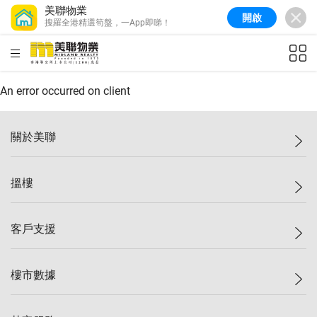
美聯物業
開啟
搜羅全港精選筍盤，一App即睇！
美聯信心指數
77.1
較上週
0.7%
較上月
-0.4%
(
03/08/2026
)
HKD
ft²
全港樓價指數
149.1
較上週
0%
較上月
0.4%
(
03/08/2026
)
An error occurred on client
港島樓價指數
157.4
較上週
-0.3%
較上月
-0.8%
(
03/08/2026
)
關於美聯
九龍樓價指數
156.4
較上週
-0.1%
較上月
0.3%
(
03/08/2026
)
美聯集團
搵樓
新界樓價指數
134.8
較上週
0.1%
較上月
0.9%
(
03/08/2026
)
投資者關係
美聯信心指數
77.1
較上週
0.7%
較上月
-0.4%
(
03/08/2026
)
集團動態
一手新盤
客戶支援
人才招募
二手盤
網站地圖
上車
自助放盤
樓市數據
減價
專業代理
低水
分行網絡
樓價指數