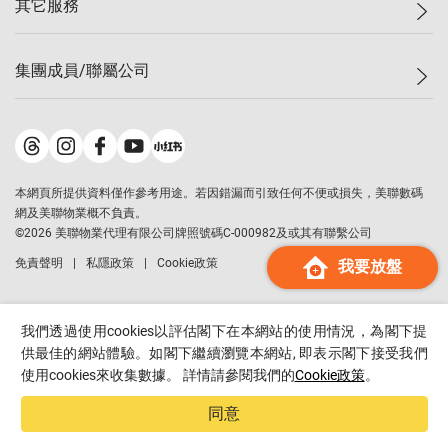
其它服務
美聯豪宅
查詢熱線
信心指數
獨家樓盤
聯絡我們
最新成交
屋苑專頁
租盤
集團成員/聯屬公司
按揭計算機
歷史成交
大灣區專頁
居屋專頁
負擔能力計算機
成交數據
樓市資訊
買賣流程
美聯物業
轉按計算機
屋苑成交排行榜
美聯精英會
鋑聯控股
*
繳款方式
地區百科
美聯慈善基金
美聯工商舖
*
本網頁所提供資料僅作參考用途。若因錯漏而引致任何不便或損失，美聯數碼
美善會
美聯中國
網及美聯物業概不負責。
地產代理管理協會
©
2026
美聯物業代理有限公司牌照號碼C-000982及或其有聯繫公司
美聯澳門
申報已遞交的購樓意向登記
免責聲明
私隱政策
Cookie政策
我要放盤
美聯金融集團
美聯移民顧問
美聯升學顧問
我們透過使用cookies以評估閣下在本網站的使用情況，為閣下提
美聯測量師行
供最佳的網站體驗。如閣下繼續瀏覽本網站, 即表示閣下接受我們
使用cookies來收集數據。 詳情請參閱我們的
Cookie政策
。
香港置業
經絡按揭
同意
美聯會