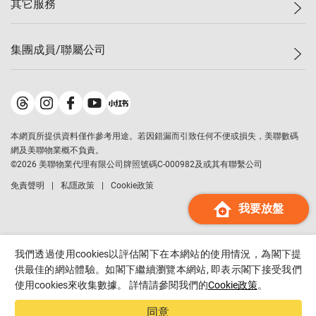
其它服務
美聯豪宅
查詢熱線
信心指數
獨家樓盤
聯絡我們
最新成交
屋苑專頁
租盤
集團成員/聯屬公司
按揭計算機
歷史成交
大灣區專頁
居屋專頁
負擔能力計算機
成交數據
樓市資訊
買賣流程
美聯物業
轉按計算機
屋苑成交排行榜
美聯精英會
鋑聯控股
*
繳款方式
地區百科
美聯慈善基金
美聯工商舖
*
本網頁所提供資料僅作參考用途。若因錯漏而引致任何不便或損失，美聯數碼
美善會
美聯中國
網及美聯物業概不負責。
地產代理管理協會
©
2026
美聯物業代理有限公司牌照號碼C-000982及或其有聯繫公司
美聯澳門
申報已遞交的購樓意向登記
免責聲明
私隱政策
Cookie政策
美聯金融集團
我要放盤
美聯移民顧問
美聯升學顧問
美聯測量師行
我們透過使用cookies以評估閣下在本網站的使用情況，為閣下提
香港置業
供最佳的網站體驗。如閣下繼續瀏覽本網站, 即表示閣下接受我們
使用cookies來收集數據。 詳情請參閱我們的
Cookie政策
。
經絡按揭
美聯會
同意