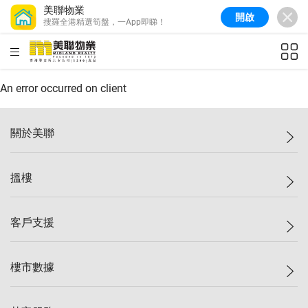
美聯物業
開啟
搜羅全港精選筍盤，一App即睇！
美聯信心指數
77.1
較上週
0.7%
較上月
-0.4%
(
03/08/2026
)
HKD
ft²
全港樓價指數
149.1
較上週
0%
較上月
0.4%
(
03/08/2026
)
An error occurred on client
港島樓價指數
157.4
較上週
-0.3%
較上月
-0.8%
(
03/08/2026
)
關於美聯
九龍樓價指數
156.4
較上週
-0.1%
較上月
0.3%
(
03/08/2026
)
美聯集團
搵樓
新界樓價指數
134.8
較上週
0.1%
較上月
0.9%
(
03/08/2026
)
投資者關係
美聯信心指數
77.1
較上週
0.7%
較上月
-0.4%
(
03/08/2026
)
集團動態
一手新盤
客戶支援
人才招募
二手盤
網站地圖
上車
自助放盤
樓市數據
減價
專業代理
低水
分行網絡
樓價指數