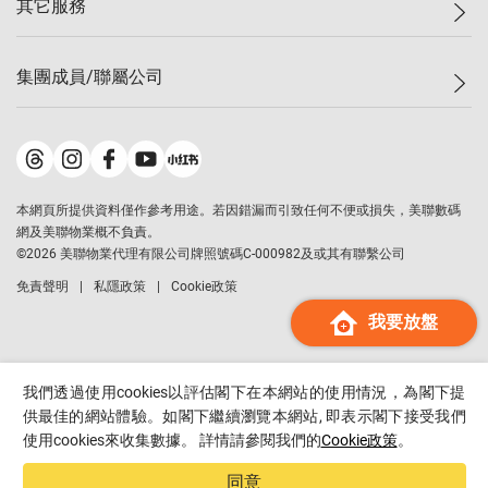
其它服務
美聯豪宅
查詢熱線
信心指數
獨家樓盤
聯絡我們
最新成交
屋苑專頁
租盤
集團成員/聯屬公司
按揭計算機
歷史成交
大灣區專頁
居屋專頁
負擔能力計算機
成交數據
樓市資訊
買賣流程
美聯物業
轉按計算機
屋苑成交排行榜
美聯精英會
鋑聯控股
*
繳款方式
地區百科
美聯慈善基金
美聯工商舖
*
本網頁所提供資料僅作參考用途。若因錯漏而引致任何不便或損失，美聯數碼
美善會
美聯中國
網及美聯物業概不負責。
地產代理管理協會
©
2026
美聯物業代理有限公司牌照號碼C-000982及或其有聯繫公司
美聯澳門
申報已遞交的購樓意向登記
免責聲明
私隱政策
Cookie政策
美聯金融集團
我要放盤
美聯移民顧問
美聯升學顧問
美聯測量師行
我們透過使用cookies以評估閣下在本網站的使用情況，為閣下提
香港置業
供最佳的網站體驗。如閣下繼續瀏覽本網站, 即表示閣下接受我們
使用cookies來收集數據。 詳情請參閱我們的
Cookie政策
。
經絡按揭
美聯會
同意