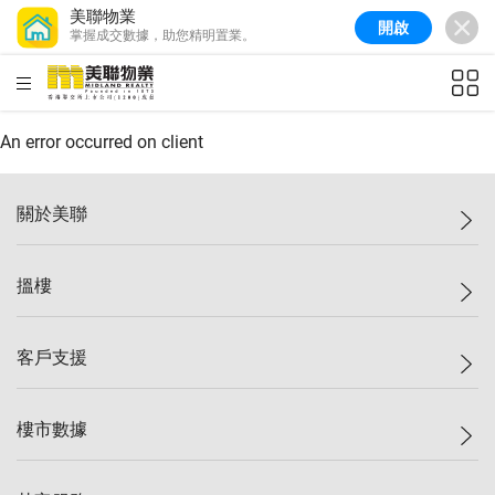
美聯物業
開啟
掌握成交數據，助您精明置業。
美聯信心指數
77.1
較上週
0.7%
較上月
-0.4%
(
03/08/2026
)
HKD
ft²
全港樓價指數
149.1
較上週
0%
較上月
0.4%
(
03/08/2026
)
An error occurred on client
港島樓價指數
157.4
較上週
-0.3%
較上月
-0.8%
(
03/08/2026
)
關於美聯
九龍樓價指數
156.4
較上週
-0.1%
較上月
0.3%
(
03/08/2026
)
美聯集團
搵樓
新界樓價指數
134.8
較上週
0.1%
較上月
0.9%
(
03/08/2026
)
投資者關係
美聯信心指數
77.1
較上週
0.7%
較上月
-0.4%
(
03/08/2026
)
集團動態
一手新盤
客戶支援
人才招募
二手盤
網站地圖
上車
自助放盤
樓市數據
減價
專業代理
低水
分行網絡
樓價指數