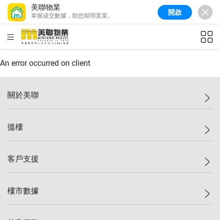
美聯物業
開啟
掌握成交數據，助您精明置業。
美聯信心指數
77.1
較上週
0.7%
較上月
-0.4%
(
03/08/2026
)
HKD
ft²
全港樓價指數
149.1
較上週
0%
較上月
0.4%
(
03/08/2026
)
An error occurred on client
港島樓價指數
157.4
較上週
-0.3%
較上月
-0.8%
(
03/08/2026
)
關於美聯
九龍樓價指數
156.4
較上週
-0.1%
較上月
0.3%
(
03/08/2026
)
美聯集團
搵樓
新界樓價指數
134.8
較上週
0.1%
較上月
0.9%
(
03/08/2026
)
投資者關係
美聯信心指數
77.1
較上週
0.7%
較上月
-0.4%
(
03/08/2026
)
集團動態
一手新盤
客戶支援
人才招募
二手盤
網站地圖
上車
自助放盤
樓市數據
減價
專業代理
低水
分行網絡
樓價指數