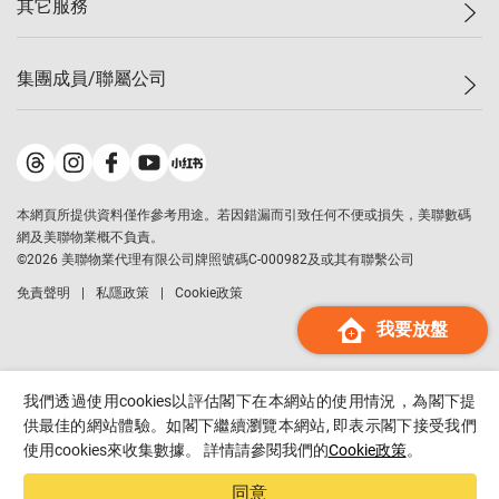
其它服務
美聯豪宅
查詢熱線
信心指數
獨家樓盤
聯絡我們
最新成交
屋苑專頁
租盤
集團成員/聯屬公司
按揭計算機
歷史成交
大灣區專頁
居屋專頁
負擔能力計算機
成交數據
樓市資訊
買賣流程
美聯物業
轉按計算機
屋苑成交排行榜
美聯精英會
鋑聯控股
*
繳款方式
地區百科
美聯慈善基金
美聯工商舖
*
本網頁所提供資料僅作參考用途。若因錯漏而引致任何不便或損失，美聯數碼
美善會
美聯中國
網及美聯物業概不負責。
地產代理管理協會
©
2026
美聯物業代理有限公司牌照號碼C-000982及或其有聯繫公司
美聯澳門
申報已遞交的購樓意向登記
免責聲明
私隱政策
Cookie政策
美聯金融集團
我要放盤
美聯移民顧問
美聯升學顧問
美聯測量師行
我們透過使用cookies以評估閣下在本網站的使用情況，為閣下提
香港置業
供最佳的網站體驗。如閣下繼續瀏覽本網站, 即表示閣下接受我們
使用cookies來收集數據。 詳情請參閱我們的
Cookie政策
。
經絡按揭
美聯會
同意