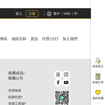
登入
註冊
繁中
HKD
ft²
專區
地區百科
資訊
代理/分行
加入我們
我是業主
集團成員/
聯屬公司
按揭計算
美聯物業
鋑聯控股
*
我的收藏
美聯工商舖
*