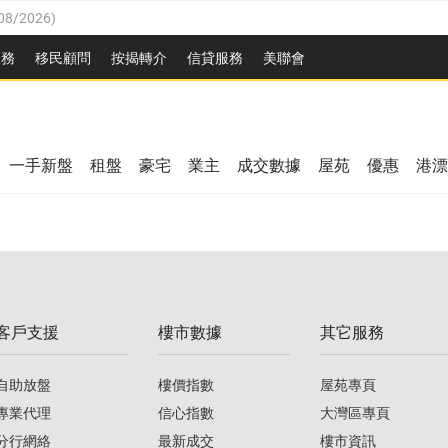
08/2026
)
8/2026
)
服務
移民顧問
按揭轉介
信貸服務
美聯會
/08/2026
)
08/2026
)
/08/2026
)
8/2026
)
3/08/2026
)
一手新盤
租盤
豪宅
業主
成交數據
屋苑
優惠
港漂
08/2026
)
/08/2026
)
/08/2026
)
3/08/2026
)
客戶支援
樓市數據
其它服務
08/2026
)
自助放盤
樓價指數
屋苑專頁
專業代理
信心指數
大灣區專頁
分行網絡
最新成交
樓市資訊