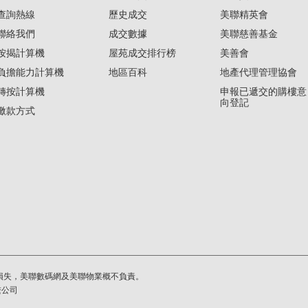
查詢熱線
歷史成交
美聯精英會
聯絡我們
成交數據
美聯慈善基金
按揭計算機
屋苑成交排行榜
美善會
負擔能力計算機
地區百科
地產代理管理協會
轉按計算機
申報已遞交的購樓意
向登記
繳款方式
損失，美聯數碼網及美聯物業概不負責。
繫公司