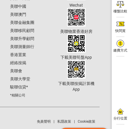
Wechat
美聯中國
樓盤比較
美聯澳門
美聯金融集團
美聯移民顧問
快閃賞
美聯物業香港好房
美聯升學顧問
美聯測量師行
繳費方式
香港置業
下載美聯筍盤App
經絡按揭
美聯會
美聯大學堂
下載美聯按揭計算機
駿聯信貸
*
App
*相關公司
分行位置
免責聲明
私隱政策
Cookie政策