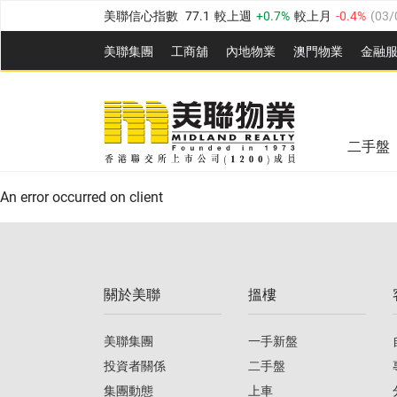
美聯信心指數
77.1
較上週
0.7%
較上月
-0.4%
(
03/
全港樓價指數
149.1
較上週
0%
較上月
0.4%
(
03/0
美聯集團
工商舖
內地物業
澳門物業
金融
港島樓價指數
157.4
較上週
-0.3%
較上月
-0.8%
(
03
美聯信心指數
77.1
較上週
0.7%
較上月
-0.4%
(
03/
九龍樓價指數
156.4
較上週
-0.1%
較上月
0.3%
(
03
全港樓價指數
149.1
較上週
0%
較上月
0.4%
(
03/0
新界樓價指數
134.8
較上週
0.1%
較上月
0.9%
(
0
二手盤
美聯信心指數
77.1
較上週
0.7%
較上月
-0.4%
(
03/
港島樓價指數
157.4
較上週
-0.3%
較上月
-0.8%
(
03
An error occurred on client
九龍樓價指數
156.4
較上週
-0.1%
較上月
0.3%
(
03
新界樓價指數
134.8
較上週
0.1%
較上月
0.9%
(
0
關於美聯
搵樓
美聯信心指數
77.1
較上週
0.7%
較上月
-0.4%
(
03/
美聯集團
一手新盤
投資者關係
二手盤
集團動態
上車