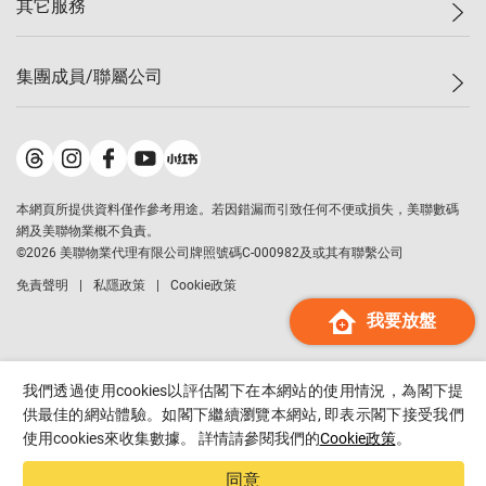
其它服務
美聯豪宅
查詢熱線
信心指數
獨家樓盤
聯絡我們
最新成交
屋苑專頁
租盤
集團成員/聯屬公司
按揭計算機
歷史成交
大灣區專頁
居屋專頁
負擔能力計算機
成交數據
樓市資訊
買賣流程
美聯物業
轉按計算機
屋苑成交排行榜
美聯精英會
鋑聯控股
*
繳款方式
地區百科
美聯慈善基金
美聯工商舖
*
本網頁所提供資料僅作參考用途。若因錯漏而引致任何不便或損失，美聯數碼
美善會
美聯中國
網及美聯物業概不負責。
地產代理管理協會
©
2026
美聯物業代理有限公司牌照號碼C-000982及或其有聯繫公司
美聯澳門
申報已遞交的購樓意向登記
免責聲明
私隱政策
Cookie政策
美聯金融集團
我要放盤
美聯移民顧問
美聯升學顧問
美聯測量師行
我們透過使用cookies以評估閣下在本網站的使用情況，為閣下提
香港置業
供最佳的網站體驗。如閣下繼續瀏覽本網站, 即表示閣下接受我們
使用cookies來收集數據。 詳情請參閱我們的
Cookie政策
。
經絡按揭
美聯會
同意