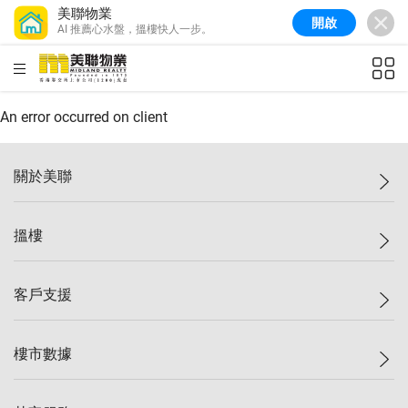
美聯物業
開啟
AI 推薦心水盤，搵樓快人一步。
美聯信心指數
77.1
較上週
0.7%
較上月
-0.4%
(
03/08/2026
)
HKD
ft²
全港樓價指數
149.1
較上週
0%
較上月
0.4%
(
03/08/2026
)
An error occurred on client
港島樓價指數
157.4
較上週
-0.3%
較上月
-0.8%
(
03/08/2026
)
關於美聯
九龍樓價指數
156.4
較上週
-0.1%
較上月
0.3%
(
03/08/2026
)
美聯集團
搵樓
新界樓價指數
134.8
較上週
0.1%
較上月
0.9%
(
03/08/2026
)
投資者關係
美聯信心指數
77.1
較上週
0.7%
較上月
-0.4%
(
03/08/2026
)
集團動態
一手新盤
客戶支援
人才招募
二手盤
網站地圖
上車
自助放盤
樓市數據
減價
專業代理
低水
分行網絡
樓價指數