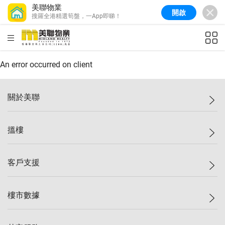
美聯物業
開啟
搜羅全港精選筍盤，一App即睇！
美聯信心指數
76.6
較上週
-0.6%
較上月
-1.4%
(
10/08/2026
)
HKD
ft²
全港樓價指數
148.9
較上週
-0.1%
較上月
0.1%
(
10/08/2026
)
An error occurred on client
港島樓價指數
157.0
較上週
-0.2%
較上月
0.2%
(
10/08/2026
)
關於美聯
九龍樓價指數
155.7
較上週
-0.4%
較上月
-0.8%
(
10/08/2026
)
美聯集團
搵樓
新界樓價指數
135.1
較上週
0.3%
較上月
0.9%
(
10/08/2026
)
投資者關係
美聯信心指數
76.6
較上週
-0.6%
較上月
-1.4%
(
10/08/2026
)
集團動態
一手新盤
客戶支援
人才招募
二手盤
網站地圖
上車
自助放盤
樓市數據
減價
專業代理
低水
分行網絡
樓價指數