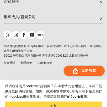
其它服務
美聯豪宅
查詢熱線
信心指數
獨家樓盤
聯絡我們
最新成交
屋苑專頁
租盤
集團成員/聯屬公司
按揭計算機
歷史成交
大灣區專頁
居屋專頁
負擔能力計算機
成交數據
樓市資訊
買賣流程
美聯物業
轉按計算機
屋苑成交排行榜
美聯精英會
鋑聯控股
*
繳款方式
地區百科
美聯慈善基金
美聯工商舖
*
本網頁所提供資料僅作參考用途。若因錯漏而引致任何不便或損失，美聯數碼
美善會
美聯中國
網及美聯物業概不負責。
地產代理管理協會
©
2026
美聯物業代理有限公司牌照號碼C-000982及或其有聯繫公司
美聯澳門
申報已遞交的購樓意向登記
免責聲明
私隱政策
Cookie政策
美聯金融集團
我要放盤
美聯移民顧問
美聯升學顧問
美聯測量師行
我們透過使用cookies以評估閣下在本網站的使用情況，為閣下提
香港置業
供最佳的網站體驗。如閣下繼續瀏覽本網站, 即表示閣下接受我們
使用cookies來收集數據。 詳情請參閱我們的
Cookie政策
。
經絡按揭
美聯會
同意