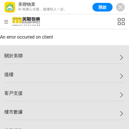
美聯物業
開啟
AI 推薦心水盤，搵樓快人一步。
美聯信心指數
77.1
較上週
0.7%
較上月
-0.4%
(
03/08/2026
)
HKD
ft²
全港樓價指數
149.1
較上週
0%
較上月
0.4%
(
03/08/2026
)
An error occurred on client
港島樓價指數
157.4
較上週
-0.3%
較上月
-0.8%
(
03/08/2026
)
關於美聯
九龍樓價指數
156.4
較上週
-0.1%
較上月
0.3%
(
03/08/2026
)
美聯集團
搵樓
新界樓價指數
134.8
較上週
0.1%
較上月
0.9%
(
03/08/2026
)
投資者關係
美聯信心指數
77.1
較上週
0.7%
較上月
-0.4%
(
03/08/2026
)
集團動態
一手新盤
客戶支援
人才招募
二手盤
網站地圖
上車
自助放盤
樓市數據
減價
專業代理
低水
分行網絡
樓價指數