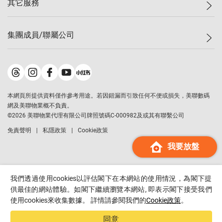
其它服務
美聯豪宅
查詢熱線
信心指數
獨家樓盤
聯絡我們
最新成交
屋苑專頁
租盤
集團成員/聯屬公司
按揭計算機
歷史成交
大灣區專頁
居屋專頁
負擔能力計算機
成交數據
樓市資訊
買賣流程
美聯物業
轉按計算機
屋苑成交排行榜
美聯精英會
鋑聯控股
*
繳款方式
地區百科
美聯慈善基金
美聯工商舖
*
本網頁所提供資料僅作參考用途。若因錯漏而引致任何不便或損失，美聯數碼
美善會
美聯中國
網及美聯物業概不負責。
地產代理管理協會
©
2026
美聯物業代理有限公司牌照號碼C-000982及或其有聯繫公司
美聯澳門
申報已遞交的購樓意向登記
免責聲明
私隱政策
Cookie政策
美聯金融集團
我要放盤
美聯移民顧問
美聯升學顧問
美聯測量師行
我們透過使用cookies以評估閣下在本網站的使用情況，為閣下提
香港置業
供最佳的網站體驗。如閣下繼續瀏覽本網站, 即表示閣下接受我們
使用cookies來收集數據。 詳情請參閱我們的
Cookie政策
。
經絡按揭
美聯會
同意