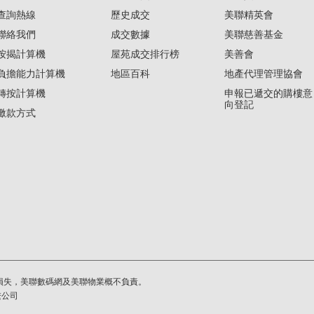
查詢熱線
歷史成交
美聯精英會
聯絡我們
成交數據
美聯慈善基金
按揭計算機
屋苑成交排行榜
美善會
負擔能力計算機
地區百科
地產代理管理協會
轉按計算機
申報已遞交的購樓意
向登記
繳款方式
損失，美聯數碼網及美聯物業概不負責。
繫公司