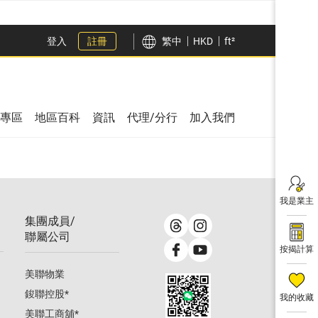
登入
註冊
繁中
HKD
ft²
專區
地區百科
資訊
代理/分行
加入我們
我是業主
集團成員/
聯屬公司
按揭計算
美聯物業
鋑聯控股
*
我的收藏
美聯工商舖
*