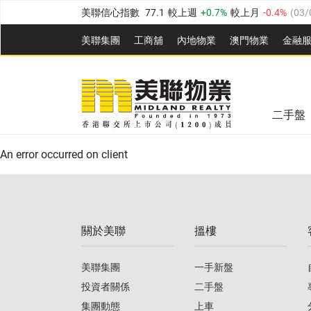
美聯信心指數
77.1
較上週
0.7%
較上月
-0.4%
(
03/
全港樓價指數
149.1
較上週
0%
較上月
0.4%
(
03/0
美聯集團
工商舖
內地物業
澳門物業
金融
港島樓價指數
157.4
較上週
-0.3%
較上月
-0.8%
(
03
美聯信心指數
77.1
較上週
0.7%
較上月
-0.4%
(
03/
九龍樓價指數
156.4
較上週
-0.1%
較上月
0.3%
(
03
全港樓價指數
149.1
較上週
0%
較上月
0.4%
(
03/0
新界樓價指數
134.8
較上週
0.1%
較上月
0.9%
(
0
二手盤
美聯信心指數
77.1
較上週
0.7%
較上月
-0.4%
(
03/
港島樓價指數
157.4
較上週
-0.3%
較上月
-0.8%
(
03
An error occurred on client
九龍樓價指數
156.4
較上週
-0.1%
較上月
0.3%
(
03
新界樓價指數
134.8
較上週
0.1%
較上月
0.9%
(
0
關於美聯
搵樓
美聯信心指數
77.1
較上週
0.7%
較上月
-0.4%
(
03/
美聯集團
一手新盤
投資者關係
二手盤
集團動態
上車