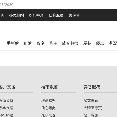
08/2026
)
8/2026
)
服務
移民顧問
按揭轉介
信貸服務
美聯會
/08/2026
)
08/2026
)
/08/2026
)
8/2026
)
3/08/2026
)
一手新盤
租盤
豪宅
業主
成交數據
屋苑
優惠
港漂
08/2026
)
/08/2026
)
/08/2026
)
3/08/2026
)
客戶支援
樓市數據
其它服務
08/2026
)
自助放盤
樓價指數
屋苑專頁
專業代理
信心指數
大灣區專頁
分行網絡
最新成交
樓市資訊