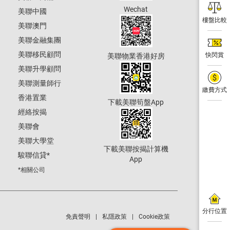
Wechat
美聯中國
樓盤比較
美聯澳門
美聯金融集團
美聯移民顧問
快閃賞
美聯物業香港好房
美聯升學顧問
美聯測量師行
繳費方式
香港置業
下載美聯筍盤App
經絡按揭
美聯會
美聯大學堂
下載美聯按揭計算機
駿聯信貸
*
App
*相關公司
分行位置
免責聲明
私隱政策
Cookie政策