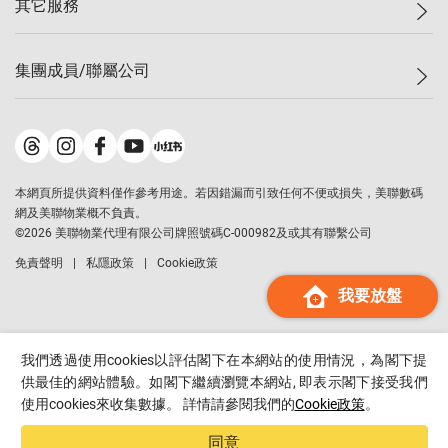
其它服務
美聯豪宅
查詢熱線
信心指數
獨家樓盤
聯絡我們
最新成交
屋苑專頁
租盤
集團成員/聯屬公司
按揭計算機
歷史成交
大灣區專頁
居屋專頁
負擔能力計算機
成交數據
樓市資訊
買賣流程
美聯物業
轉按計算機
屋苑成交排行榜
美聯精英會
鋑聯控股
*
繳款方式
地區百科
美聯慈善基金
美聯工商舖
*
本網頁所提供資料僅作參考用途。若因錯漏而引致任何不便或損失，美聯數碼
美善會
美聯中國
網及美聯物業概不負責。
地產代理管理協會
©
2026
美聯物業代理有限公司牌照號碼C-000982及或其有聯繫公司
美聯澳門
申報已遞交的購樓意向登記
免責聲明
私隱政策
Cookie政策
美聯金融集團
我要放盤
美聯移民顧問
美聯升學顧問
美聯測量師行
我們透過使用cookies以評估閣下在本網站的使用情況，為閣下提
香港置業
供最佳的網站體驗。如閣下繼續瀏覽本網站, 即表示閣下接受我們
使用cookies來收集數據。 詳情請參閱我們的
Cookie政策
。
經絡按揭
美聯會
同意