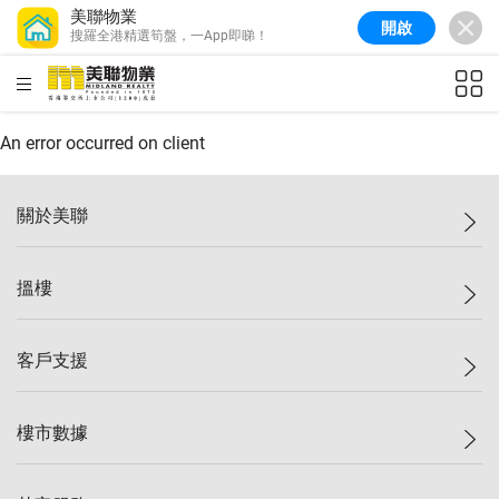
美聯物業
開啟
搜羅全港精選筍盤，一App即睇！
美聯信心指數
77.1
較上週
0.7%
較上月
-0.4%
(
03/08/2026
)
HKD
ft²
全港樓價指數
149.1
較上週
0%
較上月
0.4%
(
03/08/2026
)
An error occurred on client
港島樓價指數
157.4
較上週
-0.3%
較上月
-0.8%
(
03/08/2026
)
關於美聯
九龍樓價指數
156.4
較上週
-0.1%
較上月
0.3%
(
03/08/2026
)
美聯集團
搵樓
新界樓價指數
134.8
較上週
0.1%
較上月
0.9%
(
03/08/2026
)
投資者關係
美聯信心指數
77.1
較上週
0.7%
較上月
-0.4%
(
03/08/2026
)
集團動態
一手新盤
客戶支援
人才招募
二手盤
網站地圖
上車
自助放盤
樓市數據
減價
專業代理
低水
分行網絡
樓價指數