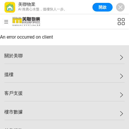
美聯物業
開啟
AI 推薦心水盤，搵樓快人一步。
美聯信心指數
77.1
較上週
0.7%
較上月
-0.4%
(
03/08/2026
)
HKD
ft²
全港樓價指數
149.1
較上週
0%
較上月
0.4%
(
03/08/2026
)
An error occurred on client
港島樓價指數
157.4
較上週
-0.3%
較上月
-0.8%
(
03/08/2026
)
關於美聯
九龍樓價指數
156.4
較上週
-0.1%
較上月
0.3%
(
03/08/2026
)
美聯集團
搵樓
新界樓價指數
134.8
較上週
0.1%
較上月
0.9%
(
03/08/2026
)
投資者關係
美聯信心指數
77.1
較上週
0.7%
較上月
-0.4%
(
03/08/2026
)
集團動態
一手新盤
客戶支援
人才招募
二手盤
網站地圖
上車
自助放盤
樓市數據
減價
專業代理
低水
分行網絡
樓價指數