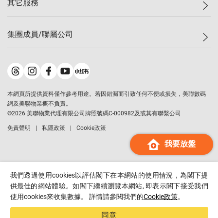
其它服務
美聯豪宅
查詢熱線
信心指數
獨家樓盤
聯絡我們
最新成交
屋苑專頁
租盤
集團成員/聯屬公司
按揭計算機
歷史成交
大灣區專頁
居屋專頁
負擔能力計算機
成交數據
樓市資訊
買賣流程
美聯物業
轉按計算機
屋苑成交排行榜
美聯精英會
鋑聯控股
*
繳款方式
地區百科
美聯慈善基金
美聯工商舖
*
本網頁所提供資料僅作參考用途。若因錯漏而引致任何不便或損失，美聯數碼
美善會
美聯中國
網及美聯物業概不負責。
地產代理管理協會
©
2026
美聯物業代理有限公司牌照號碼C-000982及或其有聯繫公司
美聯澳門
申報已遞交的購樓意向登記
免責聲明
私隱政策
Cookie政策
美聯金融集團
我要放盤
美聯移民顧問
美聯升學顧問
美聯測量師行
我們透過使用cookies以評估閣下在本網站的使用情況，為閣下提
香港置業
供最佳的網站體驗。如閣下繼續瀏覽本網站, 即表示閣下接受我們
使用cookies來收集數據。 詳情請參閱我們的
Cookie政策
。
經絡按揭
美聯會
同意