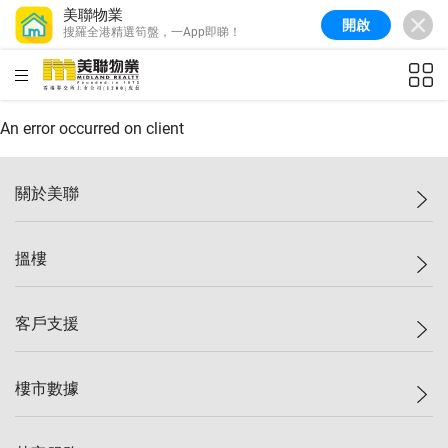
美聯物業
開啟
搜羅全港精選筍盤，一App即睇！
美聯信心指數
77.1
較上週
0.7%
較上月
-0.4%
(
03/08/2026
)
HKD
ft²
全港樓價指數
149.1
較上週
0%
較上月
0.4%
(
03/08/2026
)
An error occurred on client
港島樓價指數
157.4
較上週
-0.3%
較上月
-0.8%
(
03/08/2026
)
關於美聯
九龍樓價指數
156.4
較上週
-0.1%
較上月
0.3%
(
03/08/2026
)
美聯集團
搵樓
新界樓價指數
134.8
較上週
0.1%
較上月
0.9%
(
03/08/2026
)
投資者關係
美聯信心指數
77.1
較上週
0.7%
較上月
-0.4%
(
03/08/2026
)
集團動態
一手新盤
客戶支援
人才招募
二手盤
網站地圖
上車
自助放盤
樓市數據
減價
專業代理
低水
分行網絡
樓價指數