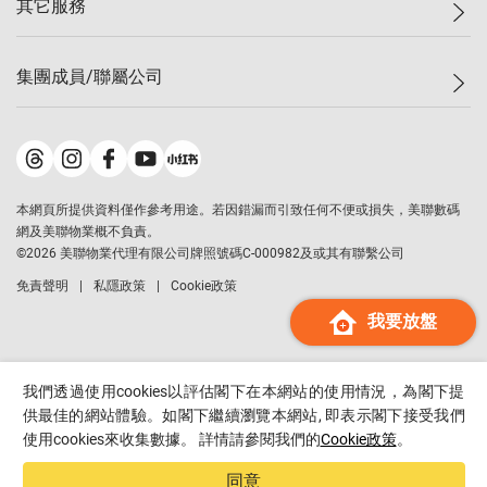
其它服務
美聯豪宅
查詢熱線
信心指數
獨家樓盤
聯絡我們
最新成交
屋苑專頁
租盤
集團成員/聯屬公司
按揭計算機
歷史成交
大灣區專頁
居屋專頁
負擔能力計算機
成交數據
樓市資訊
買賣流程
美聯物業
轉按計算機
屋苑成交排行榜
美聯精英會
鋑聯控股
*
繳款方式
地區百科
美聯慈善基金
美聯工商舖
*
本網頁所提供資料僅作參考用途。若因錯漏而引致任何不便或損失，美聯數碼
美善會
美聯中國
網及美聯物業概不負責。
地產代理管理協會
©
2026
美聯物業代理有限公司牌照號碼C-000982及或其有聯繫公司
美聯澳門
申報已遞交的購樓意向登記
免責聲明
私隱政策
Cookie政策
美聯金融集團
我要放盤
美聯移民顧問
美聯升學顧問
美聯測量師行
我們透過使用cookies以評估閣下在本網站的使用情況，為閣下提
香港置業
供最佳的網站體驗。如閣下繼續瀏覽本網站, 即表示閣下接受我們
使用cookies來收集數據。 詳情請參閱我們的
Cookie政策
。
經絡按揭
美聯會
同意