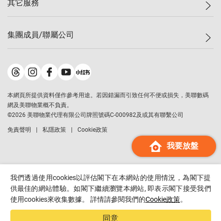
其它服務
美聯豪宅
查詢熱線
信心指數
獨家樓盤
聯絡我們
最新成交
屋苑專頁
租盤
集團成員/聯屬公司
按揭計算機
歷史成交
大灣區專頁
居屋專頁
負擔能力計算機
成交數據
樓市資訊
買賣流程
美聯物業
轉按計算機
屋苑成交排行榜
美聯精英會
鋑聯控股
*
繳款方式
地區百科
美聯慈善基金
美聯工商舖
*
本網頁所提供資料僅作參考用途。若因錯漏而引致任何不便或損失，美聯數碼
美善會
美聯中國
網及美聯物業概不負責。
地產代理管理協會
©
2026
美聯物業代理有限公司牌照號碼C-000982及或其有聯繫公司
美聯澳門
申報已遞交的購樓意向登記
免責聲明
私隱政策
Cookie政策
美聯金融集團
我要放盤
美聯移民顧問
美聯升學顧問
美聯測量師行
我們透過使用cookies以評估閣下在本網站的使用情況，為閣下提
香港置業
供最佳的網站體驗。如閣下繼續瀏覽本網站, 即表示閣下接受我們
使用cookies來收集數據。 詳情請參閱我們的
Cookie政策
。
經絡按揭
美聯會
同意