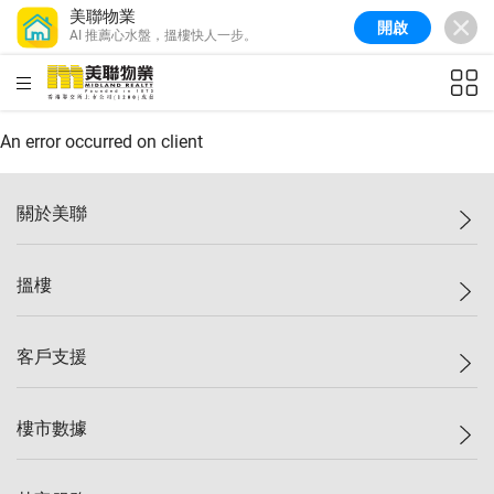
美聯物業
開啟
AI 推薦心水盤，搵樓快人一步。
美聯信心指數
77.1
較上週
0.7%
較上月
-0.4%
(
03/08/2026
)
HKD
ft²
全港樓價指數
149.1
較上週
0%
較上月
0.4%
(
03/08/2026
)
An error occurred on client
港島樓價指數
157.4
較上週
-0.3%
較上月
-0.8%
(
03/08/2026
)
關於美聯
九龍樓價指數
156.4
較上週
-0.1%
較上月
0.3%
(
03/08/2026
)
美聯集團
搵樓
新界樓價指數
134.8
較上週
0.1%
較上月
0.9%
(
03/08/2026
)
投資者關係
美聯信心指數
77.1
較上週
0.7%
較上月
-0.4%
(
03/08/2026
)
集團動態
一手新盤
客戶支援
人才招募
二手盤
網站地圖
上車
自助放盤
樓市數據
減價
專業代理
低水
分行網絡
樓價指數