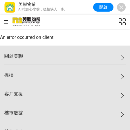
美聯物業
開啟
AI 推薦心水盤，搵樓快人一步。
美聯信心指數
77.1
較上週
0.7%
較上月
-0.4%
(
03/08/2026
)
HKD
ft²
全港樓價指數
149.1
較上週
0%
較上月
0.4%
(
03/08/2026
)
An error occurred on client
港島樓價指數
157.4
較上週
-0.3%
較上月
-0.8%
(
03/08/2026
)
關於美聯
九龍樓價指數
156.4
較上週
-0.1%
較上月
0.3%
(
03/08/2026
)
美聯集團
搵樓
新界樓價指數
134.8
較上週
0.1%
較上月
0.9%
(
03/08/2026
)
投資者關係
美聯信心指數
77.1
較上週
0.7%
較上月
-0.4%
(
03/08/2026
)
集團動態
一手新盤
客戶支援
人才招募
二手盤
網站地圖
上車
自助放盤
樓市數據
減價
專業代理
低水
分行網絡
樓價指數