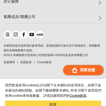
其它服務
美聯豪宅
查詢熱線
信心指數
獨家樓盤
聯絡我們
最新成交
屋苑專頁
租盤
集團成員/聯屬公司
按揭計算機
歷史成交
大灣區專頁
居屋專頁
負擔能力計算機
成交數據
樓市資訊
買賣流程
美聯物業
轉按計算機
屋苑成交排行榜
美聯精英會
鋑聯控股
*
繳款方式
地區百科
美聯慈善基金
美聯工商舖
*
本網頁所提供資料僅作參考用途。若因錯漏而引致任何不便或損失，美聯數碼
美善會
美聯中國
網及美聯物業概不負責。
地產代理管理協會
©
2026
美聯物業代理有限公司牌照號碼C-000982及或其有聯繫公司
美聯澳門
申報已遞交的購樓意向登記
免責聲明
私隱政策
Cookie政策
美聯金融集團
我要放盤
美聯移民顧問
美聯升學顧問
美聯測量師行
我們透過使用cookies以評估閣下在本網站的使用情況，為閣下提
香港置業
供最佳的網站體驗。如閣下繼續瀏覽本網站, 即表示閣下接受我們
使用cookies來收集數據。 詳情請參閱我們的
Cookie政策
。
經絡按揭
美聯會
同意