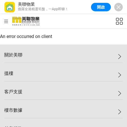
美聯物業
開啟
搜羅全港精選筍盤，一App即睇！
美聯信心指數
77.1
較上週
0.7%
較上月
-0.4%
(
03/08/2026
)
HKD
ft²
全港樓價指數
149.1
較上週
0%
較上月
0.4%
(
03/08/2026
)
An error occurred on client
港島樓價指數
157.4
較上週
-0.3%
較上月
-0.8%
(
03/08/2026
)
關於美聯
九龍樓價指數
156.4
較上週
-0.1%
較上月
0.3%
(
03/08/2026
)
美聯集團
搵樓
新界樓價指數
134.8
較上週
0.1%
較上月
0.9%
(
03/08/2026
)
投資者關係
美聯信心指數
77.1
較上週
0.7%
較上月
-0.4%
(
03/08/2026
)
集團動態
一手新盤
客戶支援
人才招募
二手盤
網站地圖
上車
自助放盤
樓市數據
減價
專業代理
低水
分行網絡
樓價指數