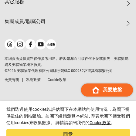
其它服務
美聯豪宅
查詢熱線
信心指數
獨家樓盤
聯絡我們
最新成交
屋苑專頁
租盤
集團成員/聯屬公司
按揭計算機
歷史成交
大灣區專頁
居屋專頁
負擔能力計算機
成交數據
樓市資訊
買賣流程
美聯物業
轉按計算機
屋苑成交排行榜
美聯精英會
鋑聯控股
*
繳款方式
地區百科
美聯慈善基金
美聯工商舖
*
本網頁所提供資料僅作參考用途。若因錯漏而引致任何不便或損失，美聯數碼
美善會
美聯中國
網及美聯物業概不負責。
地產代理管理協會
©
2026
美聯物業代理有限公司牌照號碼C-000982及或其有聯繫公司
美聯澳門
申報已遞交的購樓意向登記
免責聲明
私隱政策
Cookie政策
美聯金融集團
我要放盤
美聯移民顧問
美聯升學顧問
美聯測量師行
我們透過使用cookies以評估閣下在本網站的使用情況，為閣下提
香港置業
供最佳的網站體驗。如閣下繼續瀏覽本網站, 即表示閣下接受我們
使用cookies來收集數據。 詳情請參閱我們的
Cookie政策
。
經絡按揭
美聯會
同意