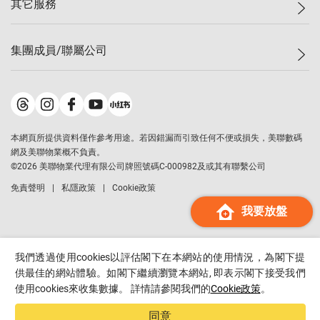
其它服務
美聯豪宅
查詢熱線
信心指數
獨家樓盤
聯絡我們
最新成交
屋苑專頁
租盤
集團成員/聯屬公司
按揭計算機
歷史成交
大灣區專頁
居屋專頁
負擔能力計算機
成交數據
樓市資訊
買賣流程
美聯物業
轉按計算機
屋苑成交排行榜
美聯精英會
鋑聯控股
*
繳款方式
地區百科
美聯慈善基金
美聯工商舖
*
本網頁所提供資料僅作參考用途。若因錯漏而引致任何不便或損失，美聯數碼
美善會
美聯中國
網及美聯物業概不負責。
地產代理管理協會
©
2026
美聯物業代理有限公司牌照號碼C-000982及或其有聯繫公司
美聯澳門
申報已遞交的購樓意向登記
免責聲明
私隱政策
Cookie政策
美聯金融集團
我要放盤
美聯移民顧問
美聯升學顧問
美聯測量師行
我們透過使用cookies以評估閣下在本網站的使用情況，為閣下提
香港置業
供最佳的網站體驗。如閣下繼續瀏覽本網站, 即表示閣下接受我們
使用cookies來收集數據。 詳情請參閱我們的
Cookie政策
。
經絡按揭
美聯會
同意