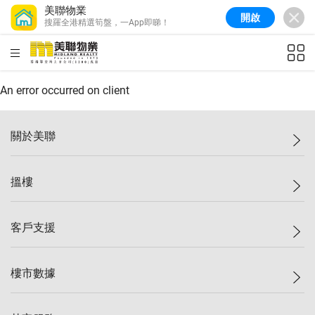
美聯物業
開啟
搜羅全港精選筍盤，一App即睇！
美聯信心指數
77.1
較上週
0.7%
較上月
-0.4%
(
03/08/2026
)
HKD
ft²
全港樓價指數
149.1
較上週
0%
較上月
0.4%
(
03/08/2026
)
An error occurred on client
港島樓價指數
157.4
較上週
-0.3%
較上月
-0.8%
(
03/08/2026
)
關於美聯
九龍樓價指數
156.4
較上週
-0.1%
較上月
0.3%
(
03/08/2026
)
美聯集團
搵樓
新界樓價指數
134.8
較上週
0.1%
較上月
0.9%
(
03/08/2026
)
投資者關係
美聯信心指數
77.1
較上週
0.7%
較上月
-0.4%
(
03/08/2026
)
集團動態
一手新盤
客戶支援
人才招募
二手盤
網站地圖
上車
自助放盤
樓市數據
減價
專業代理
低水
分行網絡
樓價指數